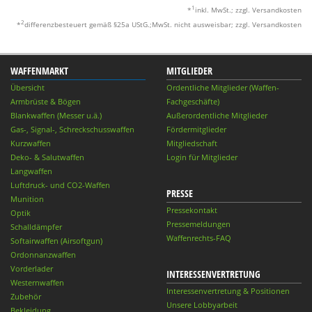
1
*
inkl. MwSt.; zzgl. Versandkosten
2
*
differenzbesteuert gemäß §25a UStG.;MwSt. nicht ausweisbar; zzgl. Versandkosten
WAFFENMARKT
MITGLIEDER
Übersicht
Ordentliche Mitglieder (Waffen-
Armbrüste & Bögen
Fachgeschäfte)
Blankwaffen (Messer u.ä.)
Außerordentliche Mitglieder
Gas-, Signal-, Schreckschusswaffen
Fördermitglieder
Kurzwaffen
Mitgliedschaft
Deko- & Salutwaffen
Login für Mitglieder
Langwaffen
Luftdruck- und CO2-Waffen
PRESSE
Munition
Pressekontakt
Optik
Pressemeldungen
Schalldämpfer
Waffenrechts-FAQ
Softairwaffen (Airsoftgun)
Ordonnanzwaffen
Vorderlader
INTERESSENVERTRETUNG
Westernwaffen
Interessenvertretung & Positionen
Zubehör
Unsere Lobbyarbeit
Bekleidung