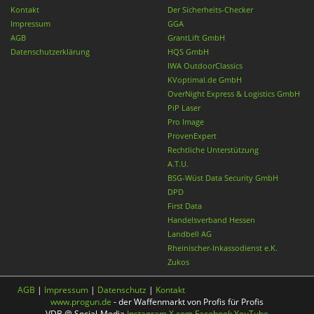
Kontakt
Der Sicherheits-Checker
Impressum
GGA
AGB
GrantLift GmbH
Datenschutzerklärung
HQS GmbH
IWA OutdoorClassics
KVoptimal.de GmbH
OverNight Express & Logistics GmbH
PiP Laser
Pro Image
ProvenExpert
Rechtliche Unterstützung
A.T.U.
BSG-Wüst Data Security GmbH
DPD
First Data
Handelsverband Hessen
Landbell AG
Rheinischer-Inkassodienst e.K.
Zukos
AGB
|
Impressum
|
Datenschutz
|
Kontakt
www.progun.de
- der Waffenmarkt von Profis für Profis
VDB @ Social-Media
Instagram
X.com
Facebook
YouTube