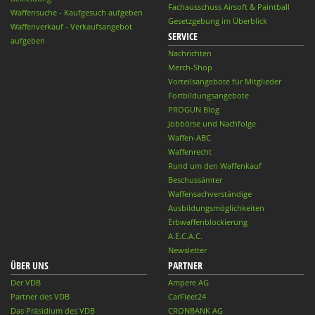
Fachausschuss Airsoft & Paintball
Waffensuche - Kaufgesuch aufgeben
Gesetzgebung im Überblick
Waffenverkauf - Verkaufsangebot
SERVICE
aufgeben
Nachrichten
Merch-Shop
Vorteilsangebote für Mitglieder
Fortbildungsangebote
PROGUN Blog
Jobbörse und Nachfolge
Waffen-ABC
Waffenrecht
Rund um den Waffenkauf
Beschussämter
Waffensachverständige
Ausbildungsmöglichkeiten
Erbwaffenblockierung
A.E.C.A.C.
Newsletter
ÜBER UNS
PARTNER
Der VDB
Ampere AG
Partner des VDB
CarFleet24
Das Präsidium des VDB
CRONBANK AG