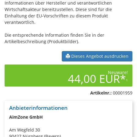
Informationen über Hersteller und verantwortlichen
Wirtschaftsakteur bereitzustellen. Diese sind für die
Einhaltung der EU-Vorschriften zu diesem Produkt
verantwortlich.
Die entsprechende Information finden Sie in der
Artikelbeschreibung (Produktbilder).
Dieses Angebot ausdrucken
Neuware!
44,00 EUR*
1
Artikelnr.:
00001959
Anbieterinformationen
AimZone GmbH
Am Wegfeld 30
90427 Nürnberg (Bayern)