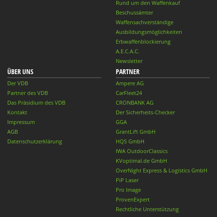
Rund um den Waffenkauf
Beschussämter
Waffensachverständige
Ausbildungsmöglichkeiten
Erbwaffenblockierung
A.E.C.A.C.
Newsletter
ÜBER UNS
PARTNER
Der VDB
Ampere AG
Partner des VDB
CarFleet24
Das Präsidium des VDB
CRONBANK AG
Kontakt
Der Sicherheits-Checker
Impressum
GGA
AGB
GrantLift GmbH
Datenschutzerklärung
HQS GmbH
IWA OutdoorClassics
KVoptimal.de GmbH
OverNight Express & Logistics GmbH
PiP Laser
Pro Image
ProvenExpert
Rechtliche Unterstützung