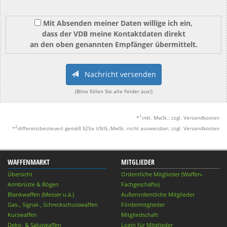
Mit Absenden meiner Daten willige ich ein,
dass der VDB meine Kontaktdaten direkt
an den oben genannten Empfänger übermittelt.
Nachricht versenden
(Bitte füllen Sie alle Felder aus!)
1
*
inkl. MwSt.; zzgl. Versandkosten
2
*
differenzbesteuert gemäß §25a UStG.;MwSt. nicht ausweisbar; zzgl. Versandkosten
WAFFENMARKT
MITGLIEDER
Übersicht
Ordentliche Mitglieder (Waffen-
Armbrüste & Bögen
Fachgeschäfte)
Blankwaffen (Messer u.ä.)
Außerordentliche Mitglieder
Gas-, Signal-, Schreckschusswaffen
Fördermitglieder
Kurzwaffen
Mitgliedschaft
Deko- & Salutwaffen
Login für Mitglieder