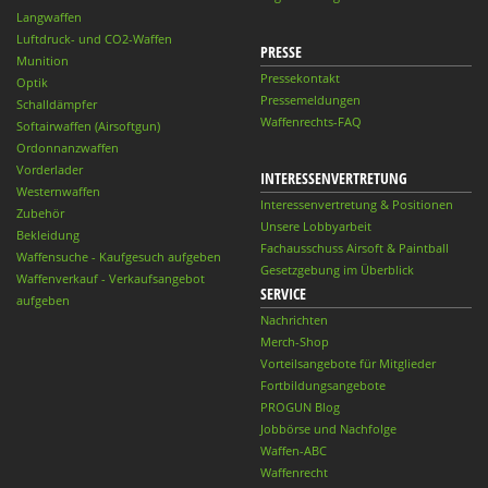
Langwaffen
Luftdruck- und CO2-Waffen
PRESSE
Munition
Pressekontakt
Optik
Pressemeldungen
Schalldämpfer
Waffenrechts-FAQ
Softairwaffen (Airsoftgun)
Ordonnanzwaffen
Vorderlader
INTERESSENVERTRETUNG
Westernwaffen
Interessenvertretung & Positionen
Zubehör
Unsere Lobbyarbeit
Bekleidung
Fachausschuss Airsoft & Paintball
Waffensuche - Kaufgesuch aufgeben
Gesetzgebung im Überblick
Waffenverkauf - Verkaufsangebot
SERVICE
aufgeben
Nachrichten
Merch-Shop
Vorteilsangebote für Mitglieder
Fortbildungsangebote
PROGUN Blog
Jobbörse und Nachfolge
Waffen-ABC
Waffenrecht