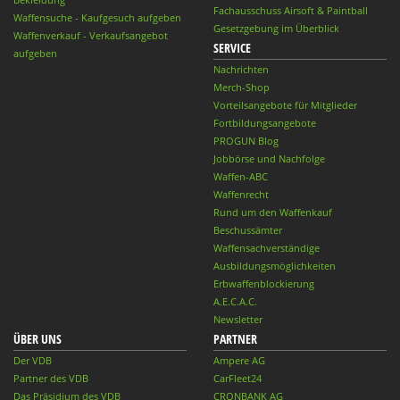
Fachausschuss Airsoft & Paintball
Waffensuche - Kaufgesuch aufgeben
Gesetzgebung im Überblick
Waffenverkauf - Verkaufsangebot
SERVICE
aufgeben
Nachrichten
Merch-Shop
Vorteilsangebote für Mitglieder
Fortbildungsangebote
PROGUN Blog
Jobbörse und Nachfolge
Waffen-ABC
Waffenrecht
Rund um den Waffenkauf
Beschussämter
Waffensachverständige
Ausbildungsmöglichkeiten
Erbwaffenblockierung
A.E.C.A.C.
Newsletter
ÜBER UNS
PARTNER
Der VDB
Ampere AG
Partner des VDB
CarFleet24
Das Präsidium des VDB
CRONBANK AG