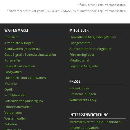
1
*
inkl. MwSt.; zzgl. Versandkosten
2
*
differenzbesteuert gemäß §25a UStG.;MwSt. nicht ausweisbar; zzgl. Versandkosten
WAFFENMARKT
MITGLIEDER
Übersicht
Ordentliche Mitglieder (Waffen-
Armbrüste & Bögen
Fachgeschäfte)
Blankwaffen (Messer u.ä.)
Außerordentliche Mitglieder
Gas-, Signal-, Schreckschusswaffen
Fördermitglieder
Kurzwaffen
Mitgliedschaft
Deko- & Salutwaffen
Login für Mitglieder
Langwaffen
Luftdruck- und CO2-Waffen
PRESSE
Munition
Pressekontakt
Optik
Pressemeldungen
Schalldämpfer
Waffenrechts-FAQ
Softairwaffen (Airsoftgun)
Ordonnanzwaffen
Vorderlader
INTERESSENVERTRETUNG
Westernwaffen
Interessenvertretung & Positionen
Zubehör
Unsere Lobbyarbeit
Bekleidung