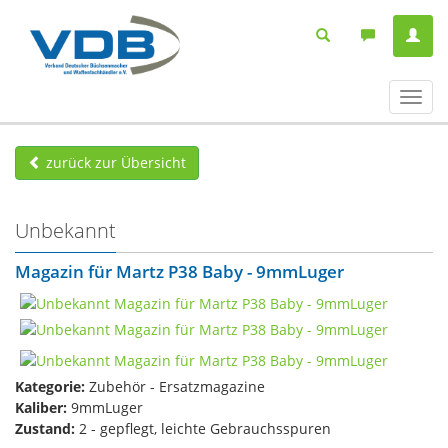
Navig
ein-/
zurück zur Übersicht
Unbekannt
Magazin für Martz P38 Baby - 9mmLuger
Kategorie:
Zubehör - Ersatzmagazine
Kaliber:
9mmLuger
Zustand:
2 - gepflegt, leichte Gebrauchsspuren