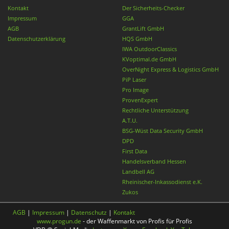
Kontakt
Der Sicherheits-Checker
Impressum
GGA
AGB
GrantLift GmbH
Datenschutzerklärung
HQS GmbH
IWA OutdoorClassics
KVoptimal.de GmbH
OverNight Express & Logistics GmbH
PiP Laser
Pro Image
ProvenExpert
Rechtliche Unterstützung
A.T.U.
BSG-Wüst Data Security GmbH
DPD
First Data
Handelsverband Hessen
Landbell AG
Rheinischer-Inkassodienst e.K.
Zukos
AGB
|
Impressum
|
Datenschutz
|
Kontakt
www.progun.de
- der Waffenmarkt von Profis für Profis