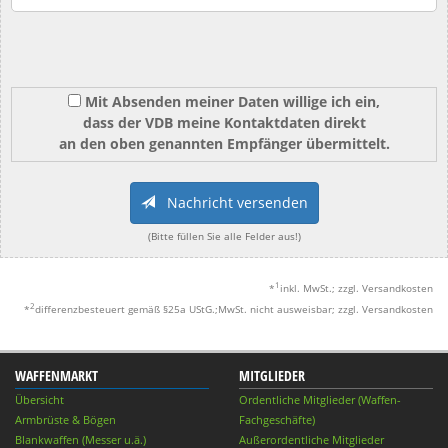
Mit Absenden meiner Daten willige ich ein,
dass der VDB meine Kontaktdaten direkt
an den oben genannten Empfänger übermittelt.
Nachricht versenden
(Bitte füllen Sie alle Felder aus!)
1
*
inkl. MwSt.; zzgl. Versandkosten
2
*
differenzbesteuert gemäß §25a UStG.;MwSt. nicht ausweisbar; zzgl. Versandkosten
WAFFENMARKT
MITGLIEDER
Übersicht
Ordentliche Mitglieder (Waffen-
Armbrüste & Bögen
Fachgeschäfte)
Blankwaffen (Messer u.ä.)
Außerordentliche Mitglieder