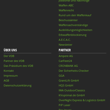
Jobbörse und Nachfolge
Waffen-ABC
Waffenrecht
Rund um den Waffenkauf
Beschussämter
Waffensachverständige
Ausbildungsmöglichkeiten
Erbwaffenblockierung
A.E.C.A.C.
Newsletter
ÜBER UNS
PARTNER
Der VDB
Ampere AG
Partner des VDB
CarFleet24
Das Präsidium des VDB
CRONBANK AG
Kontakt
Der Sicherheits-Checker
Impressum
GGA
AGB
GrantLift GmbH
Datenschutzerklärung
HQS GmbH
IWA OutdoorClassics
KVoptimal.de GmbH
OverNight Express & Logistics GmbH
PiP Laser
Pro Image