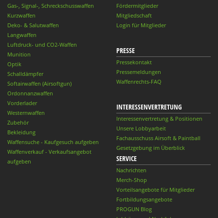
Gas-, Signal-, Schreckschusswaffen
Fördermitglieder
Kurzwaffen
Mitgliedschaft
Deko- & Salutwaffen
Login für Mitglieder
Langwaffen
Luftdruck- und CO2-Waffen
PRESSE
Munition
Pressekontakt
Optik
Pressemeldungen
Schalldämpfer
Waffenrechts-FAQ
Softairwaffen (Airsoftgun)
Ordonnanzwaffen
Vorderlader
INTERESSENVERTRETUNG
Westernwaffen
Interessenvertretung & Positionen
Zubehör
Unsere Lobbyarbeit
Bekleidung
Fachausschuss Airsoft & Paintball
Waffensuche - Kaufgesuch aufgeben
Gesetzgebung im Überblick
Waffenverkauf - Verkaufsangebot
SERVICE
aufgeben
Nachrichten
Merch-Shop
Vorteilsangebote für Mitglieder
Fortbildungsangebote
PROGUN Blog