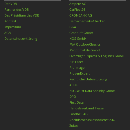
Der VDB
Ampere AG
Partner des VDB
CarFleet24
Das Präsidium des VDB
CRONBANK AG
Kontakt
Der Sicherheits-Checker
Impressum
GGA
AGB
GrantLift GmbH
Datenschutzerklärung
HQS GmbH
IWA OutdoorClassics
KVoptimal.de GmbH
OverNight Express & Logistics GmbH
PiP Laser
Pro Image
ProvenExpert
Rechtliche Unterstützung
A.T.U.
BSG-Wüst Data Security GmbH
DPD
First Data
Handelsverband Hessen
Landbell AG
Rheinischer-Inkassodienst e.K.
Zukos