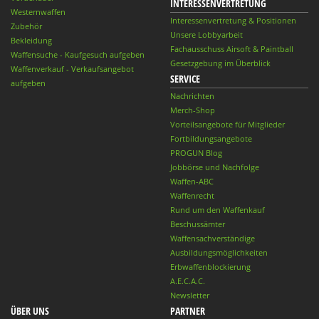
INTERESSENVERTRETUNG
Westernwaffen
Interessenvertretung & Positionen
Zubehör
Unsere Lobbyarbeit
Bekleidung
Fachausschuss Airsoft & Paintball
Waffensuche - Kaufgesuch aufgeben
Gesetzgebung im Überblick
Waffenverkauf - Verkaufsangebot
SERVICE
aufgeben
Nachrichten
Merch-Shop
Vorteilsangebote für Mitglieder
Fortbildungsangebote
PROGUN Blog
Jobbörse und Nachfolge
Waffen-ABC
Waffenrecht
Rund um den Waffenkauf
Beschussämter
Waffensachverständige
Ausbildungsmöglichkeiten
Erbwaffenblockierung
A.E.C.A.C.
Newsletter
ÜBER UNS
PARTNER