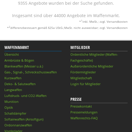
9355 Angebote wurden bei der Suche gefunden.
Insgesamt sind über 44000 Angebote im Waffenmarkt.
1
*
inkl. MwSt.; zzgl. Versandkosten
2
*
differenzbesteuert gemäß §25a UStG.;MwSt. nicht ausweisbar; zzgl. Versandkosten
WAFFENMARKT
MITGLIEDER
Übersicht
Ordentliche Mitglieder (Waffen-
Armbrüste & Bögen
Fachgeschäfte)
Blankwaffen (Messer u.ä.)
Außerordentliche Mitglieder
Gas-, Signal-, Schreckschusswaffen
Fördermitglieder
Kurzwaffen
Mitgliedschaft
Deko- & Salutwaffen
Login für Mitglieder
Langwaffen
Luftdruck- und CO2-Waffen
PRESSE
Munition
Pressekontakt
Optik
Pressemeldungen
Schalldämpfer
Waffenrechts-FAQ
Softairwaffen (Airsoftgun)
Ordonnanzwaffen
Vorderlader