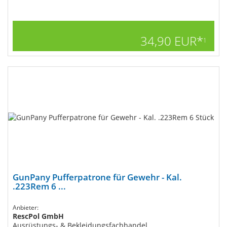
34,90 EUR*
1
GunPany Pufferpatrone für Gewehr - Kal.
.223Rem 6 ...
Anbieter:
RescPol GmbH
Ausrüstungs- & Bekleidungsfachhandel