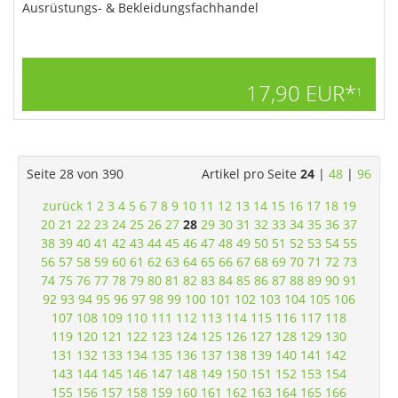
Ausrüstungs- & Bekleidungsfachhandel
17,90 EUR*
1
Seite 28 von 390
Artikel pro Seite
24
|
48
|
96
zurück
1
2
3
4
5
6
7
8
9
10
11
12
13
14
15
16
17
18
19
20
21
22
23
24
25
26
27
28
29
30
31
32
33
34
35
36
37
38
39
40
41
42
43
44
45
46
47
48
49
50
51
52
53
54
55
56
57
58
59
60
61
62
63
64
65
66
67
68
69
70
71
72
73
74
75
76
77
78
79
80
81
82
83
84
85
86
87
88
89
90
91
92
93
94
95
96
97
98
99
100
101
102
103
104
105
106
107
108
109
110
111
112
113
114
115
116
117
118
119
120
121
122
123
124
125
126
127
128
129
130
131
132
133
134
135
136
137
138
139
140
141
142
143
144
145
146
147
148
149
150
151
152
153
154
155
156
157
158
159
160
161
162
163
164
165
166