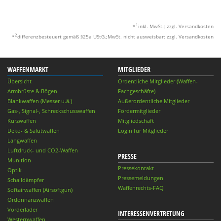
1
*
inkl. MwSt.; zzgl. Versandkosten
2
*
differenzbesteuert gemäß §25a UStG.;MwSt. nicht ausweisbar; zzgl. Versandkosten
WAFFENMARKT
MITGLIEDER
Übersicht
Ordentliche Mitglieder (Waffen-
Armbrüste & Bögen
Fachgeschäfte)
Blankwaffen (Messer u.ä.)
Außerordentliche Mitglieder
Gas-, Signal-, Schreckschusswaffen
Fördermitglieder
Kurzwaffen
Mitgliedschaft
Deko- & Salutwaffen
Login für Mitglieder
Langwaffen
Luftdruck- und CO2-Waffen
PRESSE
Munition
Pressekontakt
Optik
Pressemeldungen
Schalldämpfer
Waffenrechts-FAQ
Softairwaffen (Airsoftgun)
Ordonnanzwaffen
Vorderlader
INTERESSENVERTRETUNG
Westernwaffen