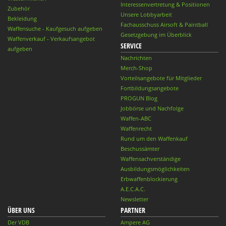
Interessenvertretung & Positionen
Zubehör
Unsere Lobbyarbeit
Bekleidung
Fachausschuss Airsoft & Paintball
Waffensuche - Kaufgesuch aufgeben
Gesetzgebung im Überblick
Waffenverkauf - Verkaufsangebot
SERVICE
aufgeben
Nachrichten
Merch-Shop
Vorteilsangebote für Mitglieder
Fortbildungsangebote
PROGUN Blog
Jobbörse und Nachfolge
Waffen-ABC
Waffenrecht
Rund um den Waffenkauf
Beschussämter
Waffensachverständige
Ausbildungsmöglichkeiten
Erbwaffenblockierung
A.E.C.A.C.
Newsletter
ÜBER UNS
PARTNER
Der VDB
Ampere AG