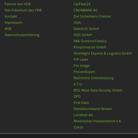
Partner des VDB
CarFleet24
Das Präsidium des VDB
CRONBANK AG
Kontakt
Der Sicherheits-Checker
Impressum
GGA
AGB
GrantLift GmbH
Datenschutzerklärung
HQS GmbH
IWA OutdoorClassics
KVoptimal.de GmbH
OverNight Express & Logistics GmbH
PiP Laser
Pro Image
ProvenExpert
Rechtliche Unterstützung
A.T.U.
BSG-Wüst Data Security GmbH
DPD
First Data
Handelsverband Hessen
Landbell AG
Rheinischer-Inkassodienst e.K.
Zukos