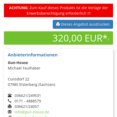
ACHTUNG:
Zum Kauf dieses Produkts ist die Vorlage der
Erwerbsberechtigung erforderlich !!!
Dieses Angebot ausdrucken
320,00 EUR*
2
Anbieterinformationen
Gun-House
Michael Faulhaber
Cunsdorf 22
07985 Elsterberg (Sachsen)
036621/249531
0171 - 4888579
036621/24057
info@gun-house.de