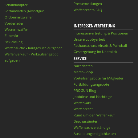
Pressemeldungen
Schalldämpfer
Waffenrechts-FAQ
Softairwaffen (Airsoftgun)
Ordonnanzwaffen
Vorderlader
INTERESSENVERTRETUNG
Westernwaffen
Interessenvertretung & Positionen
Zubehör
Unsere Lobbyarbeit
Bekleidung
Fachausschuss Airsoft & Paintball
Waffensuche - Kaufgesuch aufgeben
Gesetzgebung im Überblick
Waffenverkauf - Verkaufsangebot
SERVICE
aufgeben
Nachrichten
Merch-Shop
Vorteilsangebote für Mitglieder
Fortbildungsangebote
PROGUN Blog
Jobbörse und Nachfolge
Waffen-ABC
Waffenrecht
Rund um den Waffenkauf
Beschussämter
Waffensachverständige
Ausbildungsmöglichkeiten