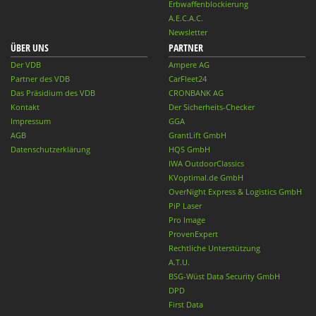
Erbwaffenblockierung
A.E.C.A.C.
Newsletter
ÜBER UNS
PARTNER
Der VDB
Ampere AG
Partner des VDB
CarFleet24
Das Präsidium des VDB
CRONBANK AG
Kontakt
Der Sicherheits-Checker
Impressum
GGA
AGB
GrantLift GmbH
Datenschutzerklärung
HQS GmbH
IWA OutdoorClassics
KVoptimal.de GmbH
OverNight Express & Logistics GmbH
PiP Laser
Pro Image
ProvenExpert
Rechtliche Unterstützung
A.T.U.
BSG-Wüst Data Security GmbH
DPD
First Data