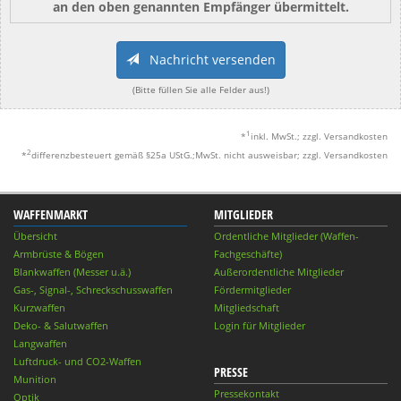
an den oben genannten Empfänger übermittelt.
Nachricht versenden
(Bitte füllen Sie alle Felder aus!)
1
*
inkl. MwSt.; zzgl. Versandkosten
2
*
differenzbesteuert gemäß §25a UStG.;MwSt. nicht ausweisbar; zzgl. Versandkosten
WAFFENMARKT
MITGLIEDER
Übersicht
Ordentliche Mitglieder (Waffen-
Armbrüste & Bögen
Fachgeschäfte)
Blankwaffen (Messer u.ä.)
Außerordentliche Mitglieder
Gas-, Signal-, Schreckschusswaffen
Fördermitglieder
Kurzwaffen
Mitgliedschaft
Deko- & Salutwaffen
Login für Mitglieder
Langwaffen
Luftdruck- und CO2-Waffen
PRESSE
Munition
Pressekontakt
Optik