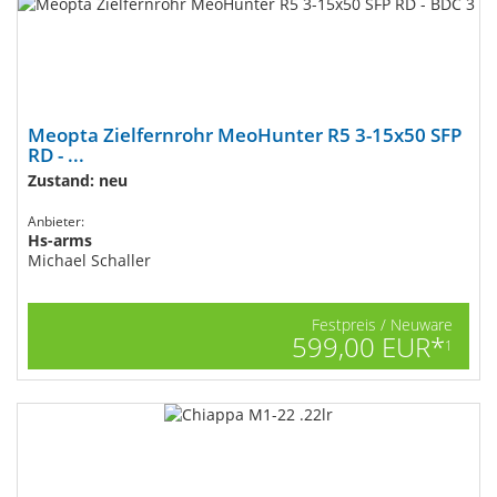
Meopta Zielfernrohr MeoHunter R5 3-15x50 SFP
RD - ...
Zustand: neu
Anbieter:
Hs-arms
Michael Schaller
Festpreis / Neuware
599,00 EUR*
1