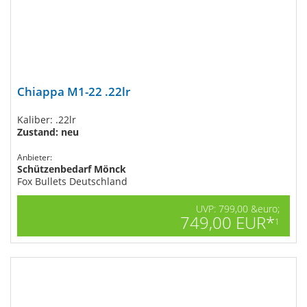
Chiappa M1-22 .22lr
Kaliber: .22lr
Zustand: neu
Anbieter:
Schützenbedarf Mönck
Fox Bullets Deutschland
UVP: 799,00 &euro;
749,00 EUR*
1