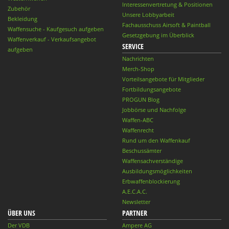
Interessenvertretung & Positionen
Zubehör
Unsere Lobbyarbeit
Bekleidung
Fachausschuss Airsoft & Paintball
Waffensuche - Kaufgesuch aufgeben
Gesetzgebung im Überblick
Waffenverkauf - Verkaufsangebot
SERVICE
aufgeben
Nachrichten
Merch-Shop
Vorteilsangebote für Mitglieder
Fortbildungsangebote
PROGUN Blog
Jobbörse und Nachfolge
Waffen-ABC
Waffenrecht
Rund um den Waffenkauf
Beschussämter
Waffensachverständige
Ausbildungsmöglichkeiten
Erbwaffenblockierung
A.E.C.A.C.
Newsletter
ÜBER UNS
PARTNER
Der VDB
Ampere AG