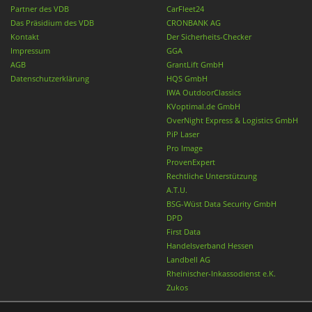
Partner des VDB
CarFleet24
Das Präsidium des VDB
CRONBANK AG
Kontakt
Der Sicherheits-Checker
Impressum
GGA
AGB
GrantLift GmbH
Datenschutzerklärung
HQS GmbH
IWA OutdoorClassics
KVoptimal.de GmbH
OverNight Express & Logistics GmbH
PiP Laser
Pro Image
ProvenExpert
Rechtliche Unterstützung
A.T.U.
BSG-Wüst Data Security GmbH
DPD
First Data
Handelsverband Hessen
Landbell AG
Rheinischer-Inkassodienst e.K.
Zukos