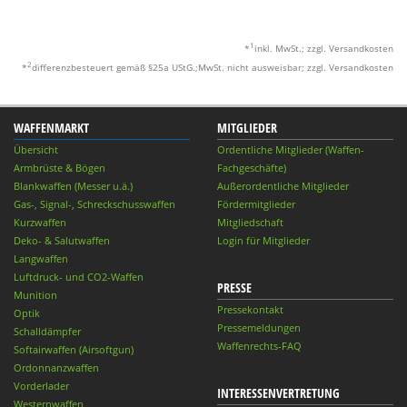
1
*
inkl. MwSt.; zzgl. Versandkosten
2
*
differenzbesteuert gemäß §25a UStG.;MwSt. nicht ausweisbar; zzgl. Versandkosten
WAFFENMARKT
MITGLIEDER
Übersicht
Ordentliche Mitglieder (Waffen-
Armbrüste & Bögen
Fachgeschäfte)
Blankwaffen (Messer u.ä.)
Außerordentliche Mitglieder
Gas-, Signal-, Schreckschusswaffen
Fördermitglieder
Kurzwaffen
Mitgliedschaft
Deko- & Salutwaffen
Login für Mitglieder
Langwaffen
Luftdruck- und CO2-Waffen
PRESSE
Munition
Pressekontakt
Optik
Pressemeldungen
Schalldämpfer
Waffenrechts-FAQ
Softairwaffen (Airsoftgun)
Ordonnanzwaffen
Vorderlader
INTERESSENVERTRETUNG
Westernwaffen