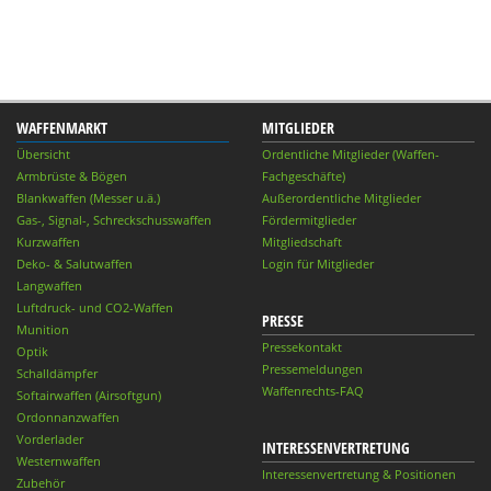
WAFFENMARKT
MITGLIEDER
Übersicht
Ordentliche Mitglieder (Waffen-
Armbrüste & Bögen
Fachgeschäfte)
Blankwaffen (Messer u.ä.)
Außerordentliche Mitglieder
Gas-, Signal-, Schreckschusswaffen
Fördermitglieder
Kurzwaffen
Mitgliedschaft
Deko- & Salutwaffen
Login für Mitglieder
Langwaffen
Luftdruck- und CO2-Waffen
PRESSE
Munition
Pressekontakt
Optik
Pressemeldungen
Schalldämpfer
Waffenrechts-FAQ
Softairwaffen (Airsoftgun)
Ordonnanzwaffen
Vorderlader
INTERESSENVERTRETUNG
Westernwaffen
Interessenvertretung & Positionen
Zubehör