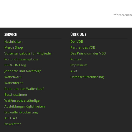
2
*
differenzb
SERVICE
ÜBER UNS
Nachrichten
Der VDB
Merch-Shop
Partner des VDB
Vorteilsangebote für Mitglieder
Das Präsidium des VDB
Fortbildungsangebote
Kontakt
PROGUN Blog
Impressum
Jobbörse und Nachfolge
AGB
Waffen-ABC
Datenschutzerklärung
Waffenrecht
Rund um den Waffenkauf
Beschussämter
Waffensachverständige
Ausbildungsmöglichkeiten
Erbwaffenblockierung
A.E.C.A.C.
Newsletter