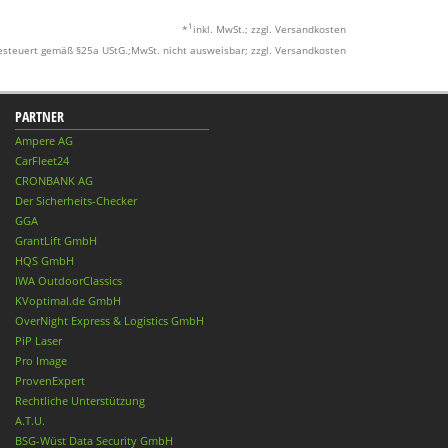
1
*
inkl. MwSt.; zzgl. Versandkosten
esteuert gemäß §25a UStG.;MwSt. nicht ausweisbar; zzgl. Versandkosten
PARTNER
Ampere AG
CarFleet24
CRONBANK AG
Der Sicherheits-Checker
GGA
GrantLift GmbH
HQS GmbH
IWA OutdoorClassics
KVoptimal.de GmbH
OverNight Express & Logistics GmbH
PiP Laser
Pro Image
ProvenExpert
Rechtliche Unterstützung
A.T.U.
BSG-Wüst Data Security GmbH