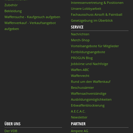
Interessenvertretung & Positionen
Zubehör
Unsere Lobbyarbeit
Bekleidung
Fachausschuss Airsoft & Paintball
Waffensuche - Kaufgesuch aufgeben
Gesetzgebung im Überblick
Waffenverkauf - Verkaufsangebot
SERVICE
aufgeben
Nachrichten
Merch-Shop
Vorteilsangebote für Mitglieder
Fortbildungsangebote
PROGUN Blog
Jobbörse und Nachfolge
Waffen-ABC
Waffenrecht
Rund um den Waffenkauf
Beschussämter
Waffensachverständige
Ausbildungsmöglichkeiten
Erbwaffenblockierung
A.E.C.A.C.
Newsletter
ÜBER UNS
PARTNER
Der VDB
Ampere AG