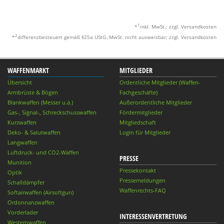
1
*
inkl. MwSt.; zzgl. Versandkosten
2
*
differenzbesteuert gemäß §25a UStG.;MwSt. nicht ausweisbar; zzgl. Versandkosten
WAFFENMARKT
MITGLIEDER
Übersicht
Ordentliche Mitglieder (Waffen-
Armbrüste & Bögen
Fachgeschäfte)
Blankwaffen (Messer u.ä.)
Außerordentliche Mitglieder
Gas-, Signal-, Schreckschusswaffen
Fördermitglieder
Kurzwaffen
Mitgliedschaft
Deko- & Salutwaffen
Login für Mitglieder
Langwaffen
Luftdruck- und CO2-Waffen
PRESSE
Munition
Pressekontakt
Optik
Pressemeldungen
Schalldämpfer
Waffenrechts-FAQ
Softairwaffen (Airsoftgun)
Ordonnanzwaffen
Vorderlader
INTERESSENVERTRETUNG
Westernwaffen