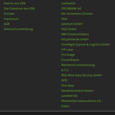
Partner des VDB
CarFleet24
Das Präsidium des VDB
CRONBANK AG
Kontakt
Der Sicherheits-Checker
Impressum
GGA
AGB
GrantLift GmbH
Datenschutzerklärung
HQS GmbH
IWA OutdoorClassics
KVoptimal.de GmbH
OverNight Express & Logistics GmbH
PiP Laser
Pro Image
ProvenExpert
Rechtliche Unterstützung
A.T.U.
BSG-Wüst Data Security GmbH
DPD
First Data
Handelsverband Hessen
Landbell AG
Rheinischer-Inkassodienst e.K.
Zukos