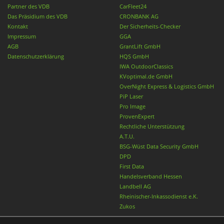
Partner des VDB
CarFleet24
Das Präsidium des VDB
CRONBANK AG
Kontakt
Der Sicherheits-Checker
Impressum
GGA
AGB
GrantLift GmbH
Datenschutzerklärung
HQS GmbH
IWA OutdoorClassics
KVoptimal.de GmbH
OverNight Express & Logistics GmbH
PiP Laser
Pro Image
ProvenExpert
Rechtliche Unterstützung
A.T.U.
BSG-Wüst Data Security GmbH
DPD
First Data
Handelsverband Hessen
Landbell AG
Rheinischer-Inkassodienst e.K.
Zukos