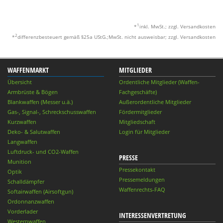
1
*
inkl. MwSt.; zzgl. Versandkosten
2
*
differenzbesteuert gemäß §25a UStG.;MwSt. nicht ausweisbar; zzgl. Versandkosten
WAFFENMARKT
MITGLIEDER
Übersicht
Ordentliche Mitglieder (Waffen-
Armbrüste & Bögen
Fachgeschäfte)
Blankwaffen (Messer u.ä.)
Außerordentliche Mitglieder
Gas-, Signal-, Schreckschusswaffen
Fördermitglieder
Kurzwaffen
Mitgliedschaft
Deko- & Salutwaffen
Login für Mitglieder
Langwaffen
Luftdruck- und CO2-Waffen
PRESSE
Munition
Pressekontakt
Optik
Pressemeldungen
Schalldämpfer
Waffenrechts-FAQ
Softairwaffen (Airsoftgun)
Ordonnanzwaffen
Vorderlader
INTERESSENVERTRETUNG
Westernwaffen