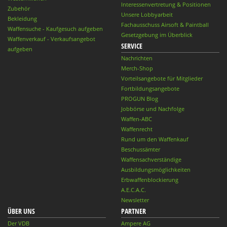
Interessenvertretung & Positionen
Zubehör
Unsere Lobbyarbeit
Bekleidung
Fachausschuss Airsoft & Paintball
Waffensuche - Kaufgesuch aufgeben
Gesetzgebung im Überblick
Waffenverkauf - Verkaufsangebot
SERVICE
aufgeben
Nachrichten
Merch-Shop
Vorteilsangebote für Mitglieder
Fortbildungsangebote
PROGUN Blog
Jobbörse und Nachfolge
Waffen-ABC
Waffenrecht
Rund um den Waffenkauf
Beschussämter
Waffensachverständige
Ausbildungsmöglichkeiten
Erbwaffenblockierung
A.E.C.A.C.
Newsletter
ÜBER UNS
PARTNER
Der VDB
Ampere AG