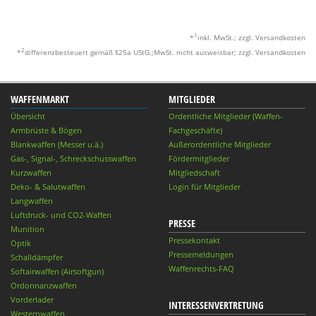
1
*
inkl. MwSt.; zzgl. Versandkosten
2
*
differenzbesteuert gemäß §25a UStG.;MwSt. nicht ausweisbar; zzgl. Versandkosten
WAFFENMARKT
MITGLIEDER
Übersicht
Ordentliche Mitglieder (Waffen-
Armbrüste & Bögen
Fachgeschäfte)
Blankwaffen (Messer u.ä.)
Außerordentliche Mitglieder
Gas-, Signal-, Schreckschusswaffen
Fördermitglieder
Kurzwaffen
Mitgliedschaft
Deko- & Salutwaffen
Login für Mitglieder
Langwaffen
Luftdruck- und CO2-Waffen
PRESSE
Munition
Pressekontakt
Optik
Pressemeldungen
Schalldämpfer
Waffenrechts-FAQ
Softairwaffen (Airsoftgun)
Ordonnanzwaffen
Vorderlader
INTERESSENVERTRETUNG
Westernwaffen