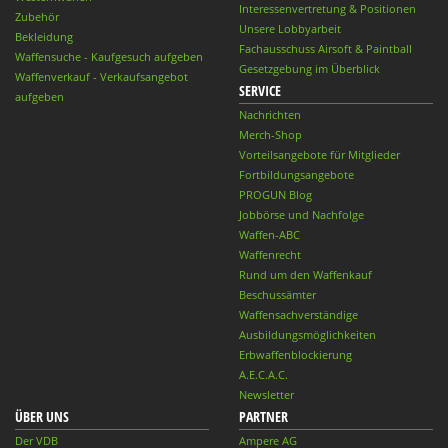
Interessenvertretung & Positionen
Zubehör
Unsere Lobbyarbeit
Bekleidung
Fachausschuss Airsoft & Paintball
Waffensuche - Kaufgesuch aufgeben
Gesetzgebung im Überblick
Waffenverkauf - Verkaufsangebot
SERVICE
aufgeben
Nachrichten
Merch-Shop
Vorteilsangebote für Mitglieder
Fortbildungsangebote
PROGUN Blog
Jobbörse und Nachfolge
Waffen-ABC
Waffenrecht
Rund um den Waffenkauf
Beschussämter
Waffensachverständige
Ausbildungsmöglichkeiten
Erbwaffenblockierung
A.E.C.A.C.
Newsletter
ÜBER UNS
PARTNER
Der VDB
Ampere AG