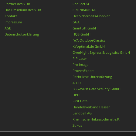
Partner des VDB
CarFleet24
Das Präsidium des VDB
CRONBANK AG
Kontakt
Der Sicherheits-Checker
Impressum
GGA
AGB
GrantLift GmbH
Datenschutzerklärung
HQS GmbH
IWA OutdoorClassics
KVoptimal.de GmbH
OverNight Express & Logistics GmbH
PiP Laser
Pro Image
ProvenExpert
Rechtliche Unterstützung
A.T.U.
BSG-Wüst Data Security GmbH
DPD
First Data
Handelsverband Hessen
Landbell AG
Rheinischer-Inkassodienst e.K.
Zukos