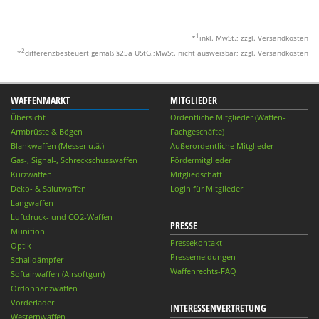
1
*
inkl. MwSt.; zzgl. Versandkosten
2
*
differenzbesteuert gemäß §25a UStG.;MwSt. nicht ausweisbar; zzgl. Versandkosten
WAFFENMARKT
MITGLIEDER
Übersicht
Ordentliche Mitglieder (Waffen-
Armbrüste & Bögen
Fachgeschäfte)
Blankwaffen (Messer u.ä.)
Außerordentliche Mitglieder
Gas-, Signal-, Schreckschusswaffen
Fördermitglieder
Kurzwaffen
Mitgliedschaft
Deko- & Salutwaffen
Login für Mitglieder
Langwaffen
Luftdruck- und CO2-Waffen
PRESSE
Munition
Pressekontakt
Optik
Pressemeldungen
Schalldämpfer
Waffenrechts-FAQ
Softairwaffen (Airsoftgun)
Ordonnanzwaffen
Vorderlader
INTERESSENVERTRETUNG
Westernwaffen