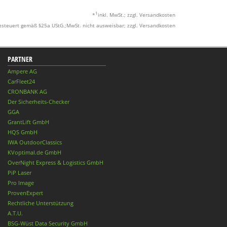
1
*
inkl. MwSt.; zzgl. Versandkosten
esteuert gemäß §25a UStG.;MwSt. nicht ausweisbar; zzgl. Versandkosten
PARTNER
Ampere AG
CarFleet24
CRONBANK AG
Der Sicherheits-Checker
GGA
GrantLift GmbH
HQS GmbH
IWA OutdoorClassics
KVoptimal.de GmbH
OverNight Express & Logistics GmbH
PiP Laser
Pro Image
ProvenExpert
Rechtliche Unterstützung
A.T.U.
BSG-Wüst Data Security GmbH