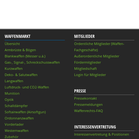
WAFFENMARKT
MITGLIEDER
Übersicht
Ordentliche Mitglieder (Waffen-
Armbrüste & Bögen
Fachgeschäfte)
Blankwaffen (Messer u.ä.)
Außerordentliche Mitglieder
Gas-, Signal-, Schreckschusswaffen
Fördermitglieder
Kurzwaffen
Mitgliedschaft
Deko- & Salutwaffen
Login für Mitglieder
Langwaffen
Luftdruck- und CO2-Waffen
PRESSE
Munition
Pressekontakt
Optik
Pressemeldungen
Schalldämpfer
Waffenrechts-FAQ
Softairwaffen (Airsoftgun)
Ordonnanzwaffen
Vorderlader
INTERESSENVERTRETUNG
Westernwaffen
Interessenvertretung & Positionen
Zubehör