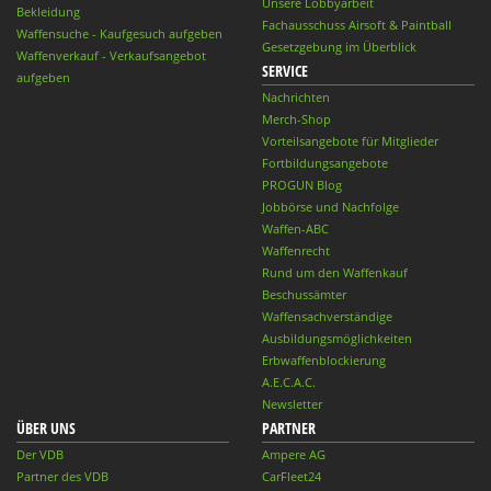
Unsere Lobbyarbeit
Bekleidung
Fachausschuss Airsoft & Paintball
Waffensuche - Kaufgesuch aufgeben
Gesetzgebung im Überblick
Waffenverkauf - Verkaufsangebot
SERVICE
aufgeben
Nachrichten
Merch-Shop
Vorteilsangebote für Mitglieder
Fortbildungsangebote
PROGUN Blog
Jobbörse und Nachfolge
Waffen-ABC
Waffenrecht
Rund um den Waffenkauf
Beschussämter
Waffensachverständige
Ausbildungsmöglichkeiten
Erbwaffenblockierung
A.E.C.A.C.
Newsletter
ÜBER UNS
PARTNER
Der VDB
Ampere AG
Partner des VDB
CarFleet24