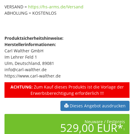
VERSAND =
https://hs-arms.de/Versand
ABHOLUNG = KOSTENLOS
Produktsicherheitshinweise:
Herstellerinformationen:
Carl Walther GmbH
Im Lehrer Feld 1
Ulm, Deutschland, 89081
info@carl-walther.de
https://www.carl-walther.de
ACHTUNG:
Zum Kauf dieses Produkts ist die Vorlage der
Erwerbsberechtigung erforderlich !!!
Dieses Angebot ausdrucken
Neuware / Festpreis
529,00 EUR*
1