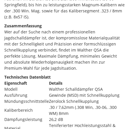
Springfield), bis hin zu leistungsstarken Magnum-Kalibern wie
der .300 Win. Mag. sowie für das Kalibersegment .323 / 8mm
(z.B. 8x57 IS).
Zusammenfassung
Wer auf der Suche nach einem professionellen
Jagdschalldämpfer ist, der kompromisslose Materialqualität
mit der Schnelligkeit und Präzision einer formschlüssigen
Schnellkupplung verbindet, findet im Walther QSA die
perfekte Lösung. Maximale Dämpfung, minimales Gewicht
und absolute Wiederholgenauigkeit machen ihn zur
Premium-Wahl für jede Jagdsituation.
Technisches Datenblatt
Eigenschaft
Details
Modell
Walther Schalldämpfer QSA
Ausführung
Gewinde (MSD) mit Schnellkupplung
Mündungsschnittstelle
Zerolock Schnellkupplung
.30 / 7,62mm (.308 Win, .30-06, .300
Kaliberbereich
WM) 8mm
Dämpfungsleistung
26,2 dB
Teniferierter Hochleistungsstahl &
Material