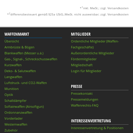
1
*
inkl. MwSt.; zzgl. Versandkosten
2
*
differenzbesteuert gemäß §25a UStG.;MwSt. nicht ausweisbar; zzgl. Versandkosten
WAFFENMARKT
MITGLIEDER
Übersicht
Ordentliche Mitglieder (Waffen-
Armbrüste & Bögen
Fachgeschäfte)
Blankwaffen (Messer u.ä.)
Außerordentliche Mitglieder
Gas-, Signal-, Schreckschusswaffen
Fördermitglieder
Kurzwaffen
Mitgliedschaft
Deko- & Salutwaffen
Login für Mitglieder
Langwaffen
Luftdruck- und CO2-Waffen
PRESSE
Munition
Pressekontakt
Optik
Pressemeldungen
Schalldämpfer
Waffenrechts-FAQ
Softairwaffen (Airsoftgun)
Ordonnanzwaffen
Vorderlader
INTERESSENVERTRETUNG
Westernwaffen
Interessenvertretung & Positionen
Zubehör