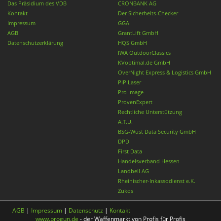
Das Präsidium des VDB
CRONBANK AG
Kontakt
Der Sicherheits-Checker
Impressum
GGA
AGB
GrantLift GmbH
Datenschutzerklärung
HQS GmbH
IWA OutdoorClassics
KVoptimal.de GmbH
OverNight Express & Logistics GmbH
PiP Laser
Pro Image
ProvenExpert
Rechtliche Unterstützung
A.T.U.
BSG-Wüst Data Security GmbH
DPD
First Data
Handelsverband Hessen
Landbell AG
Rheinischer-Inkassodienst e.K.
Zukos
AGB
|
Impressum
|
Datenschutz
|
Kontakt
www.progun.de
- der Waffenmarkt von Profis für Profis