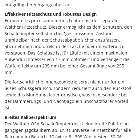
endgültig der Vergangenheit an.
Effektiver Hitzeschutz und robustes Design
Ein weiteres praxisorientiertes Feature ist der separate
Walther Hitzeschutz. Dieser ermöglicht es dem Schützen, den
Schalldämpfer selbst im heißgeschossenen Zustand
unmittelbar nach der Schussabgabe sicher anzufassen,
abzunehmen und direkt in der Tasche oder im Futteral zu
verstauen. Das Gehäuse ist für Läufe mit einem maximalen
Außendurchmesser von 17 mm optimiert und verlängert die
Waffe effektiv um 235 mm bei einer Gesamtlänge von 255
mm.
Die fortschrittliche Innengeometrie sorgt nicht nur für ein
leises Schussgeräusch, sondern reduziert auch den Rückstoß
sowie das Mündungsfeuer drastisch, was insbesondere bei
der Dämmerungs- und Nachtjagd ein unschätzbarer Vorteil
ist.
Breites Kaliberspektrum
Der Walther QSA Schalldämpfer deckt eine breite Palette an
gängigen Jagdkalibern ab. Er ist universell einsetzbar für alle
Patronen im Bereich .30 (wie z.B. .308 Winchester, .30-06