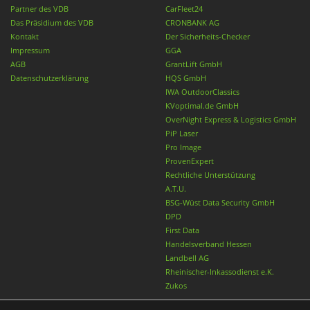
Partner des VDB
CarFleet24
Das Präsidium des VDB
CRONBANK AG
Kontakt
Der Sicherheits-Checker
Impressum
GGA
AGB
GrantLift GmbH
Datenschutzerklärung
HQS GmbH
IWA OutdoorClassics
KVoptimal.de GmbH
OverNight Express & Logistics GmbH
PiP Laser
Pro Image
ProvenExpert
Rechtliche Unterstützung
A.T.U.
BSG-Wüst Data Security GmbH
DPD
First Data
Handelsverband Hessen
Landbell AG
Rheinischer-Inkassodienst e.K.
Zukos