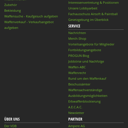
Interessenvertretung & Positionen
Zubehör
Unsere Lobbyarbeit
Bekleidung
Fachausschuss Airsoft & Paintball
Waffensuche - Kaufgesuch aufgeben
Gesetzgebung im Überblick
Waffenverkauf - Verkaufsangebot
SERVICE
aufgeben
Nachrichten
Merch-Shop
Vorteilsangebote für Mitglieder
Fortbildungsangebote
PROGUN Blog
Jobbörse und Nachfolge
Waffen-ABC
Waffenrecht
Rund um den Waffenkauf
Beschussämter
Waffensachverständige
Ausbildungsmöglichkeiten
Erbwaffenblockierung
A.E.C.A.C.
Newsletter
ÜBER UNS
PARTNER
Der VDB
Ampere AG