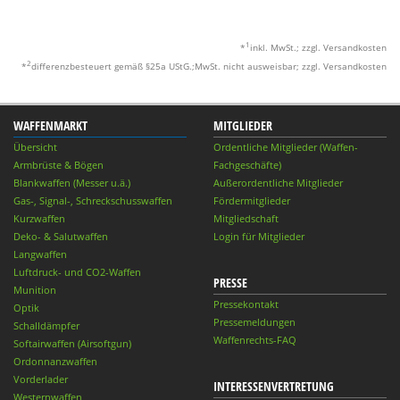
1
*
inkl. MwSt.; zzgl. Versandkosten
2
*
differenzbesteuert gemäß §25a UStG.;MwSt. nicht ausweisbar; zzgl. Versandkosten
WAFFENMARKT
MITGLIEDER
Übersicht
Ordentliche Mitglieder (Waffen-
Armbrüste & Bögen
Fachgeschäfte)
Blankwaffen (Messer u.ä.)
Außerordentliche Mitglieder
Gas-, Signal-, Schreckschusswaffen
Fördermitglieder
Kurzwaffen
Mitgliedschaft
Deko- & Salutwaffen
Login für Mitglieder
Langwaffen
Luftdruck- und CO2-Waffen
PRESSE
Munition
Pressekontakt
Optik
Pressemeldungen
Schalldämpfer
Waffenrechts-FAQ
Softairwaffen (Airsoftgun)
Ordonnanzwaffen
Vorderlader
INTERESSENVERTRETUNG
Westernwaffen