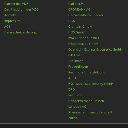
Partner des VDB
CarFleet24
Das Präsidium des VDB
CRONBANK AG
Kontakt
Der Sicherheits-Checker
Impressum
GGA
AGB
GrantLift GmbH
Datenschutzerklärung
HQS GmbH
IWA OutdoorClassics
KVoptimal.de GmbH
OverNight Express & Logistics GmbH
PiP Laser
Pro Image
ProvenExpert
Rechtliche Unterstützung
A.T.U.
BSG-Wüst Data Security GmbH
DPD
First Data
Handelsverband Hessen
Landbell AG
Rheinischer-Inkassodienst e.K.
Zukos