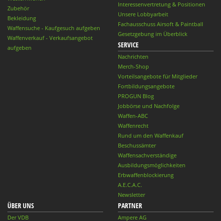
Interessenvertretung & Positionen
Zubehör
Unsere Lobbyarbeit
Bekleidung
Fachausschuss Airsoft & Paintball
Waffensuche - Kaufgesuch aufgeben
Gesetzgebung im Überblick
Waffenverkauf - Verkaufsangebot
SERVICE
aufgeben
Nachrichten
Merch-Shop
Vorteilsangebote für Mitglieder
Fortbildungsangebote
PROGUN Blog
Jobbörse und Nachfolge
Waffen-ABC
Waffenrecht
Rund um den Waffenkauf
Beschussämter
Waffensachverständige
Ausbildungsmöglichkeiten
Erbwaffenblockierung
A.E.C.A.C.
Newsletter
ÜBER UNS
PARTNER
Der VDB
Ampere AG