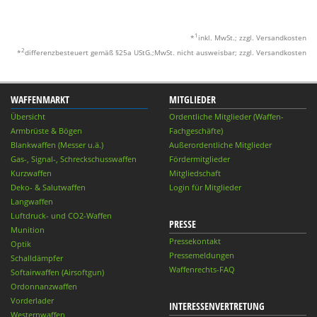
1
*
inkl. MwSt.; zzgl. Versandkosten
2
*
differenzbesteuert gemäß §25a UStG.;MwSt. nicht ausweisbar; zzgl. Versandkosten
WAFFENMARKT
MITGLIEDER
Übersicht
Ordentliche Mitglieder (Waffen-
Armbrüste & Bögen
Fachgeschäfte)
Blankwaffen (Messer u.ä.)
Außerordentliche Mitglieder
Gas-, Signal-, Schreckschusswaffen
Fördermitglieder
Kurzwaffen
Mitgliedschaft
Deko- & Salutwaffen
Login für Mitglieder
Langwaffen
Luftdruck- und CO2-Waffen
PRESSE
Munition
Pressekontakt
Optik
Pressemeldungen
Schalldämpfer
Waffenrechts-FAQ
Softairwaffen (Airsoftgun)
Ordonnanzwaffen
Vorderlader
INTERESSENVERTRETUNG
Westernwaffen