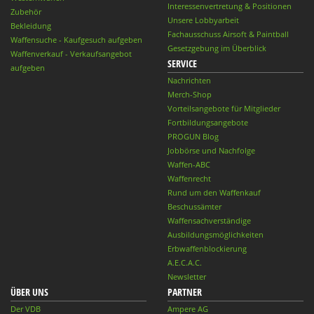
Interessenvertretung & Positionen
Zubehör
Unsere Lobbyarbeit
Bekleidung
Fachausschuss Airsoft & Paintball
Waffensuche - Kaufgesuch aufgeben
Gesetzgebung im Überblick
Waffenverkauf - Verkaufsangebot
SERVICE
aufgeben
Nachrichten
Merch-Shop
Vorteilsangebote für Mitglieder
Fortbildungsangebote
PROGUN Blog
Jobbörse und Nachfolge
Waffen-ABC
Waffenrecht
Rund um den Waffenkauf
Beschussämter
Waffensachverständige
Ausbildungsmöglichkeiten
Erbwaffenblockierung
A.E.C.A.C.
Newsletter
ÜBER UNS
PARTNER
Der VDB
Ampere AG