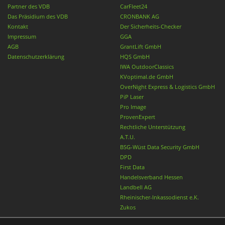
Partner des VDB
CarFleet24
Das Präsidium des VDB
CRONBANK AG
Kontakt
Der Sicherheits-Checker
Impressum
GGA
AGB
GrantLift GmbH
Datenschutzerklärung
HQS GmbH
IWA OutdoorClassics
KVoptimal.de GmbH
OverNight Express & Logistics GmbH
PiP Laser
Pro Image
ProvenExpert
Rechtliche Unterstützung
A.T.U.
BSG-Wüst Data Security GmbH
DPD
First Data
Handelsverband Hessen
Landbell AG
Rheinischer-Inkassodienst e.K.
Zukos