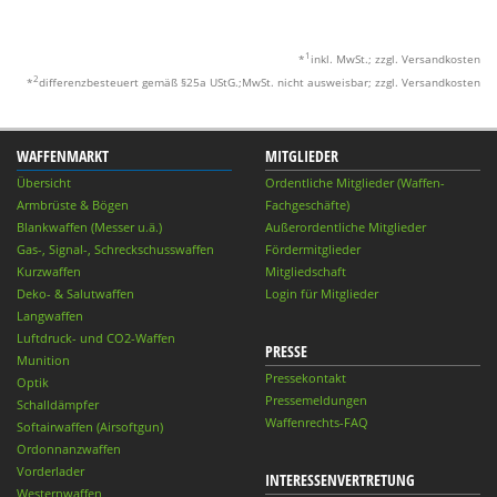
1
*
inkl. MwSt.; zzgl. Versandkosten
2
*
differenzbesteuert gemäß §25a UStG.;MwSt. nicht ausweisbar; zzgl. Versandkosten
WAFFENMARKT
MITGLIEDER
Übersicht
Ordentliche Mitglieder (Waffen-
Armbrüste & Bögen
Fachgeschäfte)
Blankwaffen (Messer u.ä.)
Außerordentliche Mitglieder
Gas-, Signal-, Schreckschusswaffen
Fördermitglieder
Kurzwaffen
Mitgliedschaft
Deko- & Salutwaffen
Login für Mitglieder
Langwaffen
Luftdruck- und CO2-Waffen
PRESSE
Munition
Pressekontakt
Optik
Pressemeldungen
Schalldämpfer
Waffenrechts-FAQ
Softairwaffen (Airsoftgun)
Ordonnanzwaffen
Vorderlader
INTERESSENVERTRETUNG
Westernwaffen