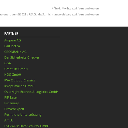
1
*
inkl. MwSt.; zzgl. Versandkosten
esteuert gemäß §25a UStG.;MwSt. nicht ausweisbar; zzgl. Versandkosten
PARTNER
Ampere AG
CarFleet24
CRONBANK AG
Der Sicherheits-Checker
GGA
GrantLift GmbH
HQS GmbH
IWA OutdoorClassics
KVoptimal.de GmbH
OverNight Express & Logistics GmbH
PiP Laser
Pro Image
ProvenExpert
Rechtliche Unterstützung
A.T.U.
BSG-Wüst Data Security GmbH