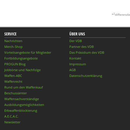
2
*
differenzb
SERVICE
ÜBER UNS
Nachrichten
Der VDB
Merch-Shop
Partner des VDB
Vorteilsangebote für Mitglieder
Das Präsidium des VDB
Fortbildungsangebote
Kontakt
PROGUN Blog
Impressum
Jobbörse und Nachfolge
AGB
Waffen-ABC
Datenschutzerklärung
Waffenrecht
Rund um den Waffenkauf
Beschussämter
Waffensachverständige
Ausbildungsmöglichkeiten
Erbwaffenblockierung
A.E.C.A.C.
Newsletter