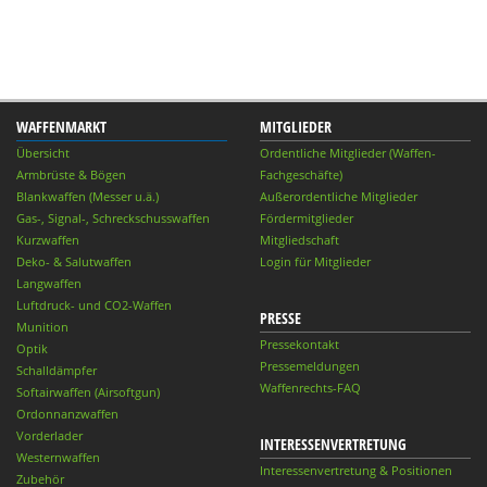
WAFFENMARKT
MITGLIEDER
Übersicht
Ordentliche Mitglieder (Waffen-
Armbrüste & Bögen
Fachgeschäfte)
Blankwaffen (Messer u.ä.)
Außerordentliche Mitglieder
Gas-, Signal-, Schreckschusswaffen
Fördermitglieder
Kurzwaffen
Mitgliedschaft
Deko- & Salutwaffen
Login für Mitglieder
Langwaffen
Luftdruck- und CO2-Waffen
PRESSE
Munition
Pressekontakt
Optik
Pressemeldungen
Schalldämpfer
Waffenrechts-FAQ
Softairwaffen (Airsoftgun)
Ordonnanzwaffen
Vorderlader
INTERESSENVERTRETUNG
Westernwaffen
Interessenvertretung & Positionen
Zubehör