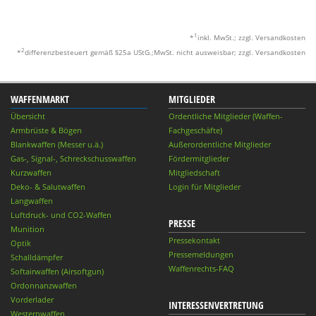
1
*
inkl. MwSt.; zzgl. Versandkosten
2
*
differenzbesteuert gemäß §25a UStG.;MwSt. nicht ausweisbar; zzgl. Versandkosten
WAFFENMARKT
MITGLIEDER
Übersicht
Ordentliche Mitglieder (Waffen-
Armbrüste & Bögen
Fachgeschäfte)
Blankwaffen (Messer u.ä.)
Außerordentliche Mitglieder
Gas-, Signal-, Schreckschusswaffen
Fördermitglieder
Kurzwaffen
Mitgliedschaft
Deko- & Salutwaffen
Login für Mitglieder
Langwaffen
Luftdruck- und CO2-Waffen
PRESSE
Munition
Pressekontakt
Optik
Pressemeldungen
Schalldämpfer
Waffenrechts-FAQ
Softairwaffen (Airsoftgun)
Ordonnanzwaffen
Vorderlader
INTERESSENVERTRETUNG
Westernwaffen