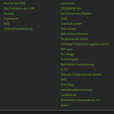
Partner des VDB
CarFleet24
Das Präsidium des VDB
CRONBANK AG
Kontakt
Der Sicherheits-Checker
Impressum
GGA
AGB
GrantLift GmbH
Datenschutzerklärung
HQS GmbH
IWA OutdoorClassics
KVoptimal.de GmbH
OverNight Express & Logistics GmbH
PiP Laser
Pro Image
ProvenExpert
Rechtliche Unterstützung
A.T.U.
BSG-Wüst Data Security GmbH
DPD
First Data
Handelsverband Hessen
Landbell AG
Rheinischer-Inkassodienst e.K.
Zukos