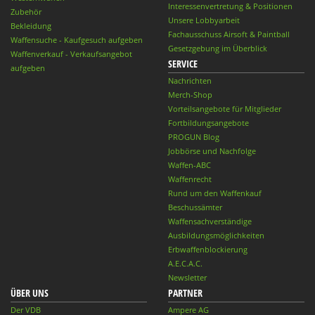
Interessenvertretung & Positionen
Zubehör
Unsere Lobbyarbeit
Bekleidung
Fachausschuss Airsoft & Paintball
Waffensuche - Kaufgesuch aufgeben
Gesetzgebung im Überblick
Waffenverkauf - Verkaufsangebot
SERVICE
aufgeben
Nachrichten
Merch-Shop
Vorteilsangebote für Mitglieder
Fortbildungsangebote
PROGUN Blog
Jobbörse und Nachfolge
Waffen-ABC
Waffenrecht
Rund um den Waffenkauf
Beschussämter
Waffensachverständige
Ausbildungsmöglichkeiten
Erbwaffenblockierung
A.E.C.A.C.
Newsletter
ÜBER UNS
PARTNER
Der VDB
Ampere AG