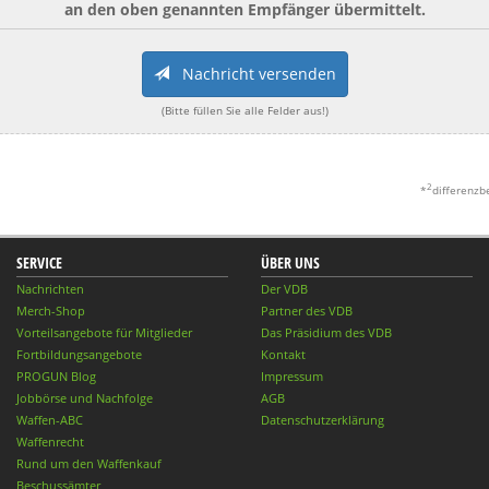
an den oben genannten Empfänger übermittelt.
Nachricht versenden
(Bitte füllen Sie alle Felder aus!)
2
*
differenzb
SERVICE
ÜBER UNS
Nachrichten
Der VDB
Merch-Shop
Partner des VDB
Vorteilsangebote für Mitglieder
Das Präsidium des VDB
Fortbildungsangebote
Kontakt
PROGUN Blog
Impressum
Jobbörse und Nachfolge
AGB
Waffen-ABC
Datenschutzerklärung
Waffenrecht
Rund um den Waffenkauf
Beschussämter