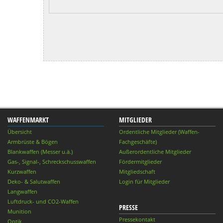
WAFFENMARKT
MITGLIEDER
Übersicht
Ordentliche Mitglieder (Waffen-
Armbrüste & Bögen
Fachgeschäfte)
Blankwaffen (Messer u.ä.)
Außerordentliche Mitglieder
Gas-, Signal-, Schreckschusswaffen
Fördermitglieder
Kurzwaffen
Mitgliedschaft
Deko- & Salutwaffen
Login für Mitglieder
Langwaffen
Luftdruck- und CO2-Waffen
PRESSE
Munition
Pressekontakt
Optik