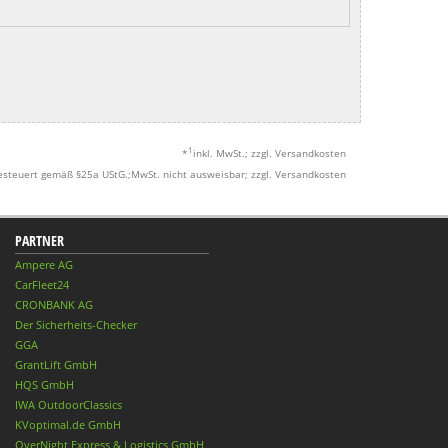
1
*
inkl. MwSt.; zzgl. Versandkosten
esteuert gemäß §25a UStG.;MwSt. nicht ausweisbar; zzgl. Versandkosten
PARTNER
Ampere AG
CarFleet24
CRONBANK AG
Der Sicherheits-Checker
GGA
GrantLift GmbH
HQS GmbH
IWA OutdoorClassics
KVoptimal.de GmbH
OverNight Express & Logistics GmbH