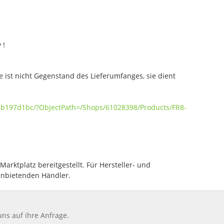
 !
e ist nicht Gegenstand des Lieferumfanges, sie dient
8b197d1bc/?ObjectPath=/Shops/61028398/Products/FR8-
rktplatz bereitgestellt. Für Hersteller- und
anbietenden Händler.
ns auf ihre Anfrage.