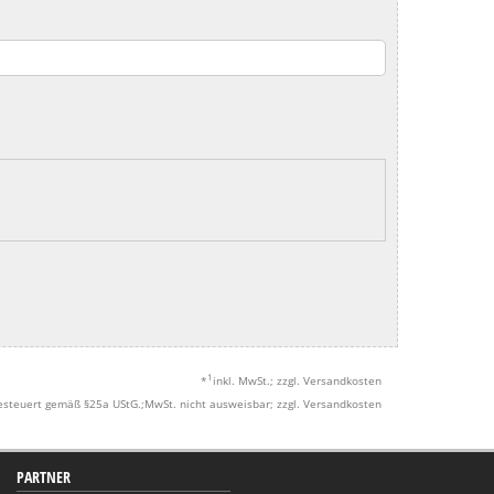
1
*
inkl. MwSt.; zzgl. Versandkosten
esteuert gemäß §25a UStG.;MwSt. nicht ausweisbar; zzgl. Versandkosten
PARTNER