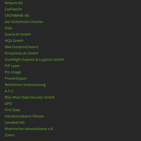
Ampere AG
CarFleet24
CRONBANK AG
Der Sicherheits-Checker
GGA
GrantLift GmbH
HQS GmbH
IWA OutdoorClassics
KVoptimal.de GmbH
OverNight Express & Logistics GmbH
PiP Laser
Pro Image
ProvenExpert
Rechtliche Unterstützung
A.T.U.
BSG-Wüst Data Security GmbH
DPD
First Data
Handelsverband Hessen
Landbell AG
Rheinischer-Inkassodienst e.K.
Zukos