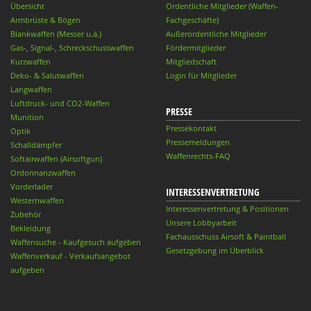
Übersicht
Ordentliche Mitglieder (Waffen-
Armbrüste & Bögen
Fachgeschäfte)
Blankwaffen (Messer u.ä.)
Außerordentliche Mitglieder
Gas-, Signal-, Schreckschusswaffen
Fördermitglieder
Kurzwaffen
Mitgliedschaft
Deko- & Salutwaffen
Login für Mitglieder
Langwaffen
Luftdruck- und CO2-Waffen
PRESSE
Munition
Pressekontakt
Optik
Pressemeldungen
Schalldämpfer
Waffenrechts-FAQ
Softairwaffen (Airsoftgun)
Ordonnanzwaffen
Vorderlader
INTERESSENVERTRETUNG
Westernwaffen
Interessenvertretung & Positionen
Zubehör
Unsere Lobbyarbeit
Bekleidung
Fachausschuss Airsoft & Paintball
Waffensuche - Kaufgesuch aufgeben
Gesetzgebung im Überblick
Waffenverkauf - Verkaufsangebot
aufgeben