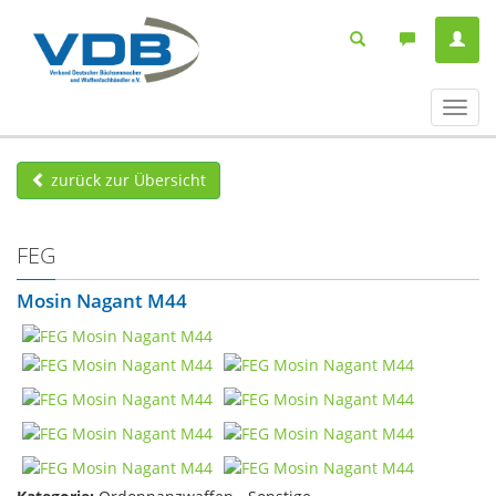
Navig
ein-/
zurück zur Übersicht
FEG
Mosin Nagant M44