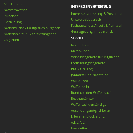
Vorderlader
INTERESSENVERTRETUNG
Westernwaffen
Interessenvertretung & Positionen
Zubehör
Unsere Lobbyarbeit
Bekleidung
Fachausschuss Airsoft & Paintball
Waffensuche - Kaufgesuch aufgeben
Gesetzgebung im Überblick
Waffenverkauf - Verkaufsangebot
SERVICE
aufgeben
Nachrichten
Merch-Shop
Vorteilsangebote für Mitglieder
Fortbildungsangebote
PROGUN Blog
Jobbörse und Nachfolge
Waffen-ABC
Waffenrecht
Rund um den Waffenkauf
Beschussämter
Waffensachverständige
Ausbildungsmöglichkeiten
Erbwaffenblockierung
A.E.C.A.C.
Newsletter