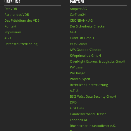
ÜBER UNS
PARTNER
Der VDB
Ampere AG
Partner des VDB
CarFleet24
Das Präsidium des VDB
CRONBANK AG
Kontakt
Der Sicherheits-Checker
Impressum
GGA
AGB
GrantLift GmbH
Datenschutzerklärung
HQS GmbH
IWA OutdoorClassics
KVoptimal.de GmbH
OverNight Express & Logistics GmbH
PiP Laser
Pro Image
ProvenExpert
Rechtliche Unterstützung
A.T.U.
BSG-Wüst Data Security GmbH
DPD
First Data
Handelsverband Hessen
Landbell AG
Rheinischer-Inkassodienst e.K.