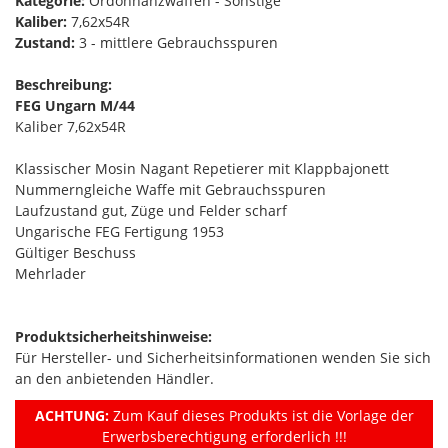
Kategorie:
Ordonnanzwaffen - Sonstige
Kaliber:
7,62x54R
Zustand:
3 - mittlere Gebrauchsspuren
Beschreibung:
FEG Ungarn M/44
Kaliber 7,62x54R
Klassischer Mosin Nagant Repetierer mit Klappbajonett
Nummerngleiche Waffe mit Gebrauchsspuren
Laufzustand gut, Züge und Felder scharf
Ungarische FEG Fertigung 1953
Gültiger Beschuss
Mehrlader
Produktsicherheitshinweise:
Für Hersteller- und Sicherheitsinformationen wenden Sie sich
an den anbietenden Händler.
ACHTUNG:
Zum Kauf dieses Produkts ist die Vorlage der
Erwerbsberechtigung erforderlich !!!