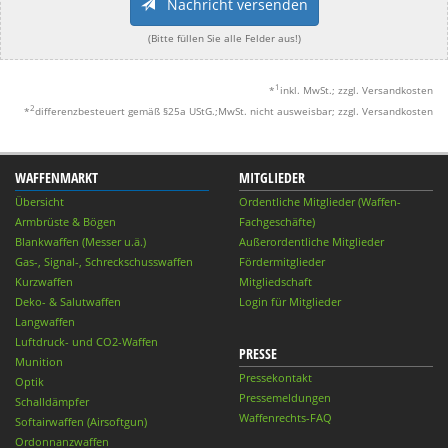
Nachricht versenden
(Bitte füllen Sie alle Felder aus!)
1
*
inkl. MwSt.; zzgl. Versandkosten
2
*
differenzbesteuert gemäß §25a UStG.;MwSt. nicht ausweisbar; zzgl. Versandkosten
WAFFENMARKT
MITGLIEDER
Übersicht
Ordentliche Mitglieder (Waffen-
Armbrüste & Bögen
Fachgeschäfte)
Blankwaffen (Messer u.ä.)
Außerordentliche Mitglieder
Gas-, Signal-, Schreckschusswaffen
Fördermitglieder
Kurzwaffen
Mitgliedschaft
Deko- & Salutwaffen
Login für Mitglieder
Langwaffen
Luftdruck- und CO2-Waffen
PRESSE
Munition
Pressekontakt
Optik
Pressemeldungen
Schalldämpfer
Waffenrechts-FAQ
Softairwaffen (Airsoftgun)
Ordonnanzwaffen