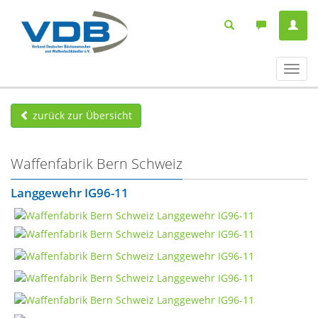
Navig
ein-/
zurück zur Übersicht
Waffenfabrik Bern Schweiz
Langgewehr IG96-11