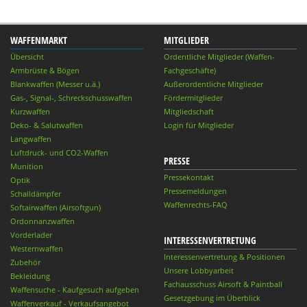
WAFFENMARKT
MITGLIEDER
Übersicht
Ordentliche Mitglieder (Waffen-
Armbrüste & Bögen
Fachgeschäfte)
Blankwaffen (Messer u.ä.)
Außerordentliche Mitglieder
Gas-, Signal-, Schreckschusswaffen
Fördermitglieder
Kurzwaffen
Mitgliedschaft
Deko- & Salutwaffen
Login für Mitglieder
Langwaffen
Luftdruck- und CO2-Waffen
PRESSE
Munition
Pressekontakt
Optik
Pressemeldungen
Schalldämpfer
Waffenrechts-FAQ
Softairwaffen (Airsoftgun)
Ordonnanzwaffen
Vorderlader
INTERESSENVERTRETUNG
Westernwaffen
Interessenvertretung & Positionen
Zubehör
Unsere Lobbyarbeit
Bekleidung
Fachausschuss Airsoft & Paintball
Waffensuche - Kaufgesuch aufgeben
Gesetzgebung im Überblick
Waffenverkauf - Verkaufsangebot