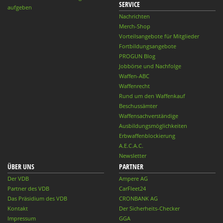
SERVICE
aufgeben
Nachrichten
Merch-Shop
Vorteilsangebote für Mitglieder
Fortbildungsangebote
PROGUN Blog
Jobbörse und Nachfolge
Waffen-ABC
Waffenrecht
Rund um den Waffenkauf
Beschussämter
Waffensachverständige
Ausbildungsmöglichkeiten
Erbwaffenblockierung
A.E.C.A.C.
Newsletter
ÜBER UNS
PARTNER
Der VDB
Ampere AG
Partner des VDB
CarFleet24
Das Präsidium des VDB
CRONBANK AG
Kontakt
Der Sicherheits-Checker
Impressum
GGA