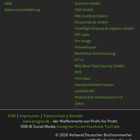
AGB
GrantLift GmbH
Datenschutzerklärung
HQS GmbH
IWA OutdoorClassics
KVoptimal.de GmbH
OverNight Express & Logistics GmbH
PiP Laser
Pro Image
ProvenExpert
Rechtliche Unterstützung
A.T.U.
BSG-Wüst Data Security GmbH
DPD
First Data
Handelsverband Hessen
Landbell AG
Rheinischer-Inkassodienst e.K.
Zukos
AGB
|
Impressum
|
Datenschutz
|
Kontakt
www.progun.de
- der Waffenmarkt von Profis für Profis
VDB @ Social-Media
Instagram
X.com
Facebook
YouTube
© 2026 Verband Deutscher Büchsenmacher