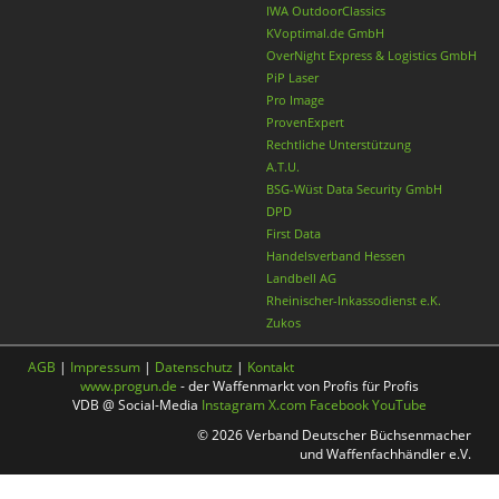
IWA OutdoorClassics
KVoptimal.de GmbH
OverNight Express & Logistics GmbH
PiP Laser
Pro Image
ProvenExpert
Rechtliche Unterstützung
A.T.U.
BSG-Wüst Data Security GmbH
DPD
First Data
Handelsverband Hessen
Landbell AG
Rheinischer-Inkassodienst e.K.
Zukos
AGB
|
Impressum
|
Datenschutz
|
Kontakt
www.progun.de
- der Waffenmarkt von Profis für Profis
VDB @ Social-Media
Instagram
X.com
Facebook
YouTube
© 2026 Verband Deutscher Büchsenmacher
und Waffenfachhändler e.V.