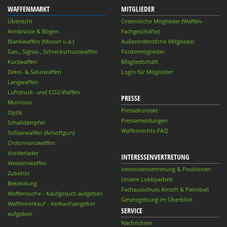
WAFFENMARKT
MITGLIEDER
Übersicht
Ordentliche Mitglieder (Waffen-
Armbrüste & Bögen
Fachgeschäfte)
Blankwaffen (Messer u.ä.)
Außerordentliche Mitglieder
Gas-, Signal-, Schreckschusswaffen
Fördermitglieder
Kurzwaffen
Mitgliedschaft
Deko- & Salutwaffen
Login für Mitglieder
Langwaffen
Luftdruck- und CO2-Waffen
PRESSE
Munition
Pressekontakt
Optik
Pressemeldungen
Schalldämpfer
Waffenrechts-FAQ
Softairwaffen (Airsoftgun)
Ordonnanzwaffen
Vorderlader
INTERESSENVERTRETUNG
Westernwaffen
Interessenvertretung & Positionen
Zubehör
Unsere Lobbyarbeit
Bekleidung
Fachausschuss Airsoft & Paintball
Waffensuche - Kaufgesuch aufgeben
Gesetzgebung im Überblick
Waffenverkauf - Verkaufsangebot
SERVICE
aufgeben
Nachrichten