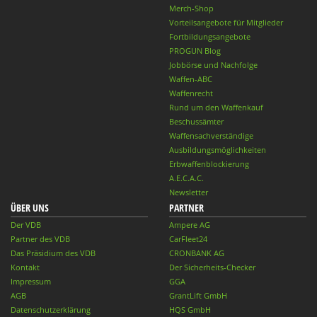
Merch-Shop
Vorteilsangebote für Mitglieder
Fortbildungsangebote
PROGUN Blog
Jobbörse und Nachfolge
Waffen-ABC
Waffenrecht
Rund um den Waffenkauf
Beschussämter
Waffensachverständige
Ausbildungsmöglichkeiten
Erbwaffenblockierung
A.E.C.A.C.
Newsletter
ÜBER UNS
PARTNER
Der VDB
Ampere AG
Partner des VDB
CarFleet24
Das Präsidium des VDB
CRONBANK AG
Kontakt
Der Sicherheits-Checker
Impressum
GGA
AGB
GrantLift GmbH
Datenschutzerklärung
HQS GmbH