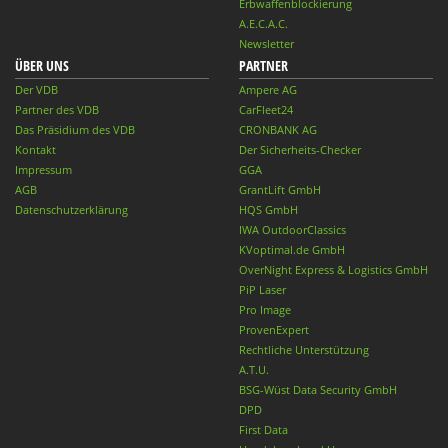
Erbwaffenblockierung
A.E.C.A.C.
Newsletter
ÜBER UNS
PARTNER
Der VDB
Ampere AG
Partner des VDB
CarFleet24
Das Präsidium des VDB
CRONBANK AG
Kontakt
Der Sicherheits-Checker
Impressum
GGA
AGB
GrantLift GmbH
Datenschutzerklärung
HQS GmbH
IWA OutdoorClassics
KVoptimal.de GmbH
OverNight Express & Logistics GmbH
PiP Laser
Pro Image
ProvenExpert
Rechtliche Unterstützung
A.T.U.
BSG-Wüst Data Security GmbH
DPD
First Data