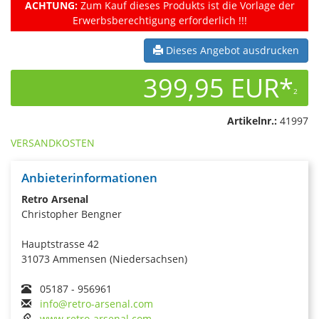
ACHTUNG:
Zum Kauf dieses Produkts ist die Vorlage der
Erwerbsberechtigung erforderlich !!!
Dieses Angebot ausdrucken
399,95 EUR*
2
Artikelnr.:
41997
VERSANDKOSTEN
Anbieterinformationen
Retro Arsenal
Christopher Bengner
Hauptstrasse 42
31073 Ammensen (Niedersachsen)
05187 - 956961
info@retro-arsenal.com
www.retro-arsenal.com