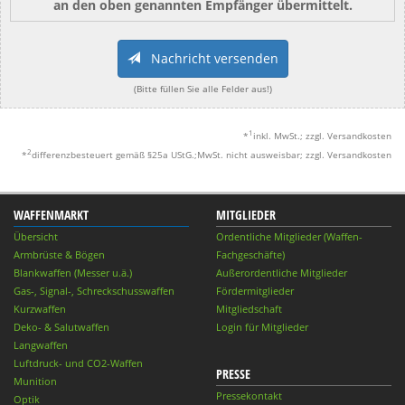
an den oben genannten Empfänger übermittelt.
Nachricht versenden
(Bitte füllen Sie alle Felder aus!)
1
*
inkl. MwSt.; zzgl. Versandkosten
2
*
differenzbesteuert gemäß §25a UStG.;MwSt. nicht ausweisbar; zzgl. Versandkosten
WAFFENMARKT
MITGLIEDER
Übersicht
Ordentliche Mitglieder (Waffen-
Armbrüste & Bögen
Fachgeschäfte)
Blankwaffen (Messer u.ä.)
Außerordentliche Mitglieder
Gas-, Signal-, Schreckschusswaffen
Fördermitglieder
Kurzwaffen
Mitgliedschaft
Deko- & Salutwaffen
Login für Mitglieder
Langwaffen
Luftdruck- und CO2-Waffen
PRESSE
Munition
Pressekontakt
Optik