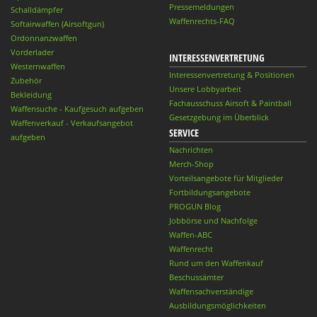
Pressemeldungen
Schalldämpfer
Waffenrechts-FAQ
Softairwaffen (Airsoftgun)
Ordonnanzwaffen
Vorderlader
INTERESSENVERTRETUNG
Westernwaffen
Interessenvertretung & Positionen
Zubehör
Unsere Lobbyarbeit
Bekleidung
Fachausschuss Airsoft & Paintball
Waffensuche - Kaufgesuch aufgeben
Gesetzgebung im Überblick
Waffenverkauf - Verkaufsangebot
SERVICE
aufgeben
Nachrichten
Merch-Shop
Vorteilsangebote für Mitglieder
Fortbildungsangebote
PROGUN Blog
Jobbörse und Nachfolge
Waffen-ABC
Waffenrecht
Rund um den Waffenkauf
Beschussämter
Waffensachverständige
Ausbildungsmöglichkeiten