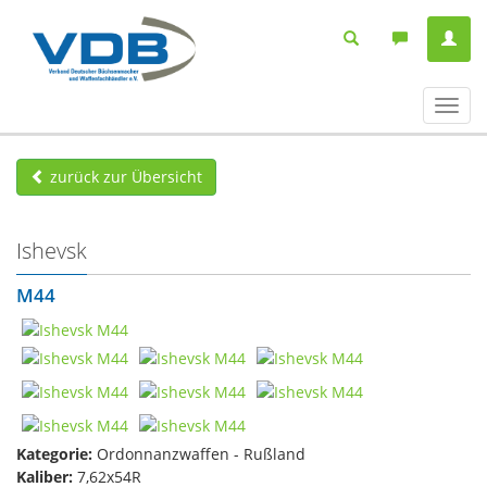
Navig
ein-/
zurück zur Übersicht
Ishevsk
M44
Kategorie:
Ordonnanzwaffen - Rußland
Kaliber:
7,62x54R