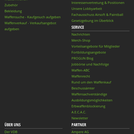
Interessenvertretung & Positionen
Zubehör
Unsere Lobbyarbeit
Bekleidung
Fachausschuss Airsoft & Paintball
Waffensuche - Kaufgesuch aufgeben
Gesetzgebung im Überblick
Waffenverkauf - Verkaufsangebot
SERVICE
aufgeben
Nachrichten
Merch-Shop
Vorteilsangebote für Mitglieder
Fortbildungsangebote
PROGUN Blog
Jobbörse und Nachfolge
Waffen-ABC
Waffenrecht
Rund um den Waffenkauf
Beschussämter
Waffensachverständige
Ausbildungsmöglichkeiten
Erbwaffenblockierung
A.E.C.A.C.
Newsletter
ÜBER UNS
PARTNER
Der VDB
Ampere AG