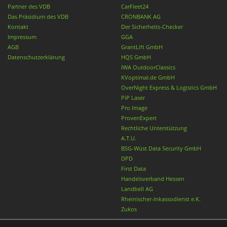
Partner des VDB
CarFleet24
Das Präsidium des VDB
CRONBANK AG
Kontakt
Der Sicherheits-Checker
Impressum
GGA
AGB
GrantLift GmbH
Datenschutzerklärung
HQS GmbH
IWA OutdoorClassics
KVoptimal.de GmbH
OverNight Express & Logistics GmbH
PiP Laser
Pro Image
ProvenExpert
Rechtliche Unterstützung
A.T.U.
BSG-Wüst Data Security GmbH
DPD
First Data
Handelsverband Hessen
Landbell AG
Rheinischer-Inkassodienst e.K.
Zukos