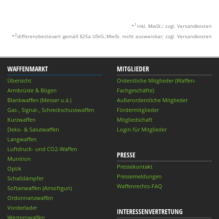
1
*
inkl. MwSt.; zzgl. Versandkosten
2
*
differenzbesteuert gemäß §25a UStG.;MwSt. nicht ausweisbar; zzgl. Versandkosten
WAFFENMARKT
MITGLIEDER
Übersicht
Ordentliche Mitglieder (Waffen-
Armbrüste & Bögen
Fachgeschäfte)
Blankwaffen (Messer u.ä.)
Außerordentliche Mitglieder
Gas-, Signal-, Schreckschusswaffen
Fördermitglieder
Kurzwaffen
Mitgliedschaft
Deko- & Salutwaffen
Login für Mitglieder
Langwaffen
Luftdruck- und CO2-Waffen
PRESSE
Munition
Pressekontakt
Optik
Pressemeldungen
Schalldämpfer
Waffenrechts-FAQ
Softairwaffen (Airsoftgun)
Ordonnanzwaffen
Vorderlader
INTERESSENVERTRETUNG
Westernwaffen