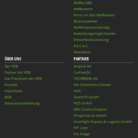
Waffen-ABC
Waffenrecht
Rund um den Waffenkauf
Beschussämter
Waffensachverständige
Ausbildungsmöglichkeiten
Erbwaffenblockierung
A.E.C.A.C.
Newsletter
ÜBER UNS
PARTNER
Der VDB
Ampere AG
Partner des VDB
CarFleet24
Das Präsidium des VDB
CRONBANK AG
Kontakt
Der Sicherheits-Checker
Impressum
GGA
AGB
GrantLift GmbH
Datenschutzerklärung
HQS GmbH
IWA OutdoorClassics
KVoptimal.de GmbH
OverNight Express & Logistics GmbH
PiP Laser
Pro Image