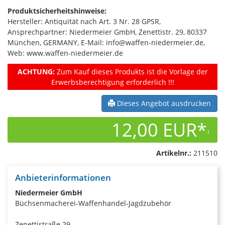
Produktsicherheitshinweise:
Hersteller: Antiquität nach Art. 3 Nr. 28 GPSR,
Ansprechpartner: Niedermeier GmbH, Zenettistr. 29, 80337
München, GERMANY, E-Mail: info@waffen-niedermeier.de,
Web: www.waffen-niedermeier.de
ACHTUNG:
Zum Kauf dieses Produkts ist die Vorlage der
Erwerbsberechtigung erforderlich !!!
Dieses Angebot ausdrucken
12,00 EUR*
1
Artikelnr.:
211510
Anbieterinformationen
Niedermeier GmbH
Büchsenmacherei-Waffenhandel-Jagdzubehör
Zenettistraße 29