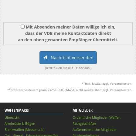
Mit Absenden meiner Daten willige ich ein,
dass der VDB meine Kontaktdaten direkt
an den oben genannten Empfänger übermittelt.
Nachricht versenden
(Bitte füllen Sie alle Felder aus!)
1
*
inkl. MwSt.; zzgl. Versandkosten
2
*
differenzbesteuert gemäß §25a UStG.;MwSt. nicht ausweisbar; zzgl. Versandkosten
WAFFENMARKT
MITGLIEDER
Übersicht
Ordentliche Mitglieder (Waffen-
Armbrüste & Bögen
Fachgeschäfte)
Blankwaffen (Messer u.ä.)
Außerordentliche Mitglieder
Gas-, Signal-, Schreckschusswaffen
Fördermitglieder