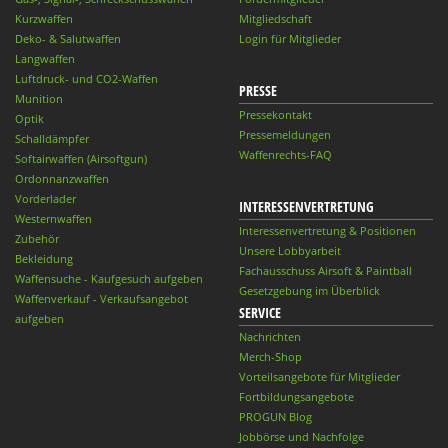
Kurzwaffen
Mitgliedschaft
Deko- & Salutwaffen
Login für Mitglieder
Langwaffen
Luftdruck- und CO2-Waffen
PRESSE
Munition
Pressekontakt
Optik
Pressemeldungen
Schalldämpfer
Waffenrechts-FAQ
Softairwaffen (Airsoftgun)
Ordonnanzwaffen
Vorderlader
INTERESSENVERTRETUNG
Westernwaffen
Interessenvertretung & Positionen
Zubehör
Unsere Lobbyarbeit
Bekleidung
Fachausschuss Airsoft & Paintball
Waffensuche - Kaufgesuch aufgeben
Gesetzgebung im Überblick
Waffenverkauf - Verkaufsangebot
SERVICE
aufgeben
Nachrichten
Merch-Shop
Vorteilsangebote für Mitglieder
Fortbildungsangebote
PROGUN Blog
Jobbörse und Nachfolge