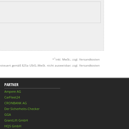
1
*
inkl. MwSt.; zzgl. Versandkosten
esteuert gemäß §25a UStG.;MwSt. nicht ausweisbar; zzgl. Versandkosten
PARTNER
Ampere AG
CarFleet24
CRONBANK AG
Der Sicherheits-Checker
GGA
GrantLift GmbH
HQS GmbH