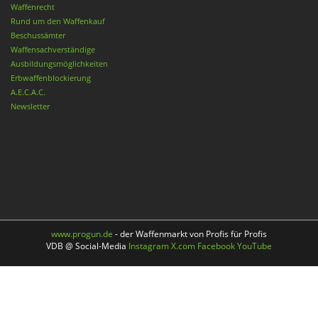
Waffenrecht
Rund um den Waffenkauf
Beschussämter
Waffensachverständige
Ausbildungsmöglichkeiten
Erbwaffenblockierung
A.E.C.A.C.
Newsletter
www.progun.de
- der Waffenmarkt von Profis für Profis
VDB @ Social-Media
Instagram
X.com
Facebook
YouTube