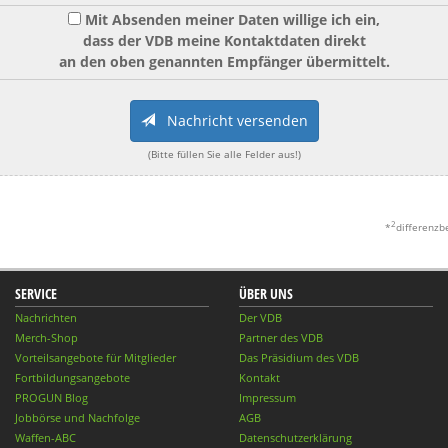
Mit Absenden meiner Daten willige ich ein,
dass der VDB meine Kontaktdaten direkt
an den oben genannten Empfänger übermittelt.
Nachricht versenden
(Bitte füllen Sie alle Felder aus!)
2
*
differenzb
SERVICE
ÜBER UNS
Nachrichten
Der VDB
Merch-Shop
Partner des VDB
Vorteilsangebote für Mitglieder
Das Präsidium des VDB
Fortbildungsangebote
Kontakt
PROGUN Blog
Impressum
Jobbörse und Nachfolge
AGB
Waffen-ABC
Datenschutzerklärung