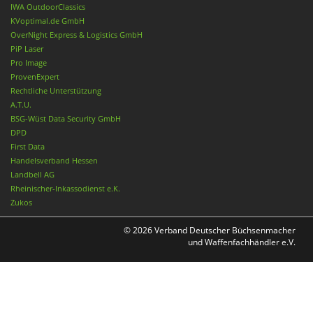
IWA OutdoorClassics
KVoptimal.de GmbH
OverNight Express & Logistics GmbH
PiP Laser
Pro Image
ProvenExpert
Rechtliche Unterstützung
A.T.U.
BSG-Wüst Data Security GmbH
DPD
First Data
Handelsverband Hessen
Landbell AG
Rheinischer-Inkassodienst e.K.
Zukos
© 2026 Verband Deutscher Büchsenmacher
und Waffenfachhändler e.V.
Nach oben