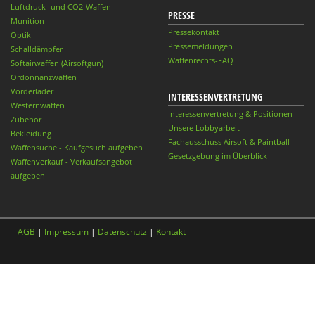
Luftdruck- und CO2-Waffen
PRESSE
Munition
Pressekontakt
Optik
Pressemeldungen
Schalldämpfer
Waffenrechts-FAQ
Softairwaffen (Airsoftgun)
Ordonnanzwaffen
Vorderlader
INTERESSENVERTRETUNG
Westernwaffen
Interessenvertretung & Positionen
Zubehör
Unsere Lobbyarbeit
Bekleidung
Fachausschuss Airsoft & Paintball
Waffensuche - Kaufgesuch aufgeben
Gesetzgebung im Überblick
Waffenverkauf - Verkaufsangebot
aufgeben
AGB
|
Impressum
|
Datenschutz
|
Kontakt