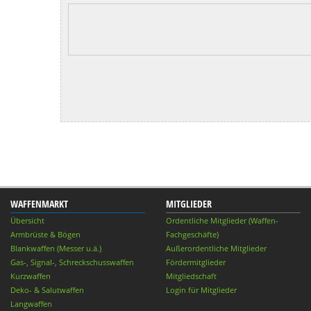
WAFFENMARKT
MITGLIEDER
Übersicht
Ordentliche Mitglieder (Waffen-
Armbrüste & Bögen
Fachgeschäfte)
Blankwaffen (Messer u.ä.)
Außerordentliche Mitglieder
Gas-, Signal-, Schreckschusswaffen
Fördermitglieder
Kurzwaffen
Mitgliedschaft
Deko- & Salutwaffen
Login für Mitglieder
Langwaffen