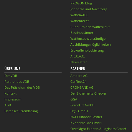
PROGUN Blog
Jobbörse und Nachfolge
Waffen-ABC
Waffenrecht
Rund um den Waffenkauf
Beschussämter
Waffensachverständige
Ausbildungsmöglichkeiten
Erbwaffenblockierung
A.E.C.A.C.
Newsletter
ÜBER UNS
PARTNER
Der VDB
Ampere AG
Partner des VDB
CarFleet24
Das Präsidium des VDB
CRONBANK AG
Kontakt
Der Sicherheits-Checker
Impressum
GGA
AGB
GrantLift GmbH
Datenschutzerklärung
HQS GmbH
IWA OutdoorClassics
KVoptimal.de GmbH
OverNight Express & Logistics GmbH