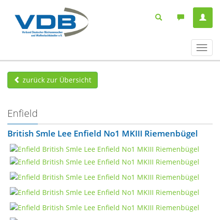
Navig
ein-/
zurück zur Übersicht
Enfield
British Smle Lee Enfield No1 MKIII Riemenbügel