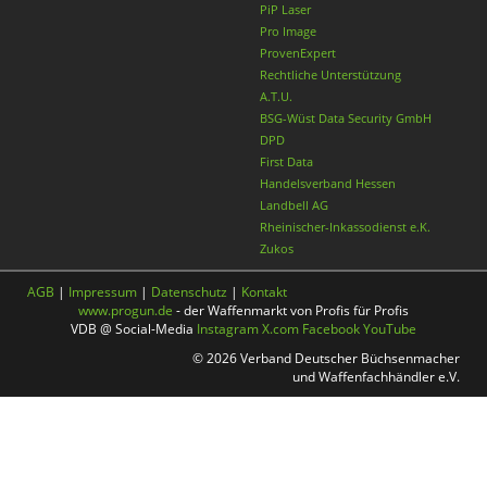
PiP Laser
Pro Image
ProvenExpert
Rechtliche Unterstützung
A.T.U.
BSG-Wüst Data Security GmbH
DPD
First Data
Handelsverband Hessen
Landbell AG
Rheinischer-Inkassodienst e.K.
Zukos
AGB
|
Impressum
|
Datenschutz
|
Kontakt
www.progun.de
- der Waffenmarkt von Profis für Profis
VDB @ Social-Media
Instagram
X.com
Facebook
YouTube
© 2026 Verband Deutscher Büchsenmacher
und Waffenfachhändler e.V.
Nach oben