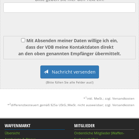
Mit Absenden meiner Daten willige ich ein,
dass der VDB meine Kontaktdaten direkt
an den oben genannten Empfänger übermittelt.
Nachricht versenden
(Bitte füllen Sie alle Felder aus!)
1
*
inkl. MwSt.; zzgl. Versandkosten
2
*
differenzbesteuert gemäß §25a UStG.;MwSt. nicht ausweisbar; zzgl. Versandkosten
WAFFENMARKT
MITGLIEDER
Übersicht
Ordentliche Mitglieder (Waffen-