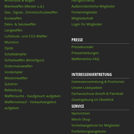
Armbrüste & Bögen
Fachgeschäfte)
Blankwaffen (Messer u.ä.)
Außerordentliche Mitglieder
Gas-, Signal-, Schreckschusswaffen
Fördermitglieder
Kurzwaffen
Mitgliedschaft
Deko- & Salutwaffen
Login für Mitglieder
Langwaffen
Luftdruck- und CO2-Waffen
PRESSE
Munition
Pressekontakt
Optik
Pressemeldungen
Schalldämpfer
Waffenrechts-FAQ
Softairwaffen (Airsoftgun)
Ordonnanzwaffen
Vorderlader
INTERESSENVERTRETUNG
Westernwaffen
Interessenvertretung & Positionen
Zubehör
Unsere Lobbyarbeit
Bekleidung
Fachausschuss Airsoft & Paintball
Waffensuche - Kaufgesuch aufgeben
Gesetzgebung im Überblick
Waffenverkauf - Verkaufsangebot
SERVICE
aufgeben
Nachrichten
Merch-Shop
Vorteilsangebote für Mitglieder
Fortbildungsangebote