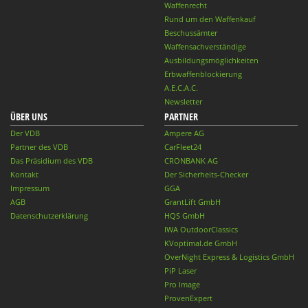
Waffenrecht
Rund um den Waffenkauf
Beschussämter
Waffensachverständige
Ausbildungsmöglichkeiten
Erbwaffenblockierung
A.E.C.A.C.
Newsletter
ÜBER UNS
PARTNER
Der VDB
Ampere AG
Partner des VDB
CarFleet24
Das Präsidium des VDB
CRONBANK AG
Kontakt
Der Sicherheits-Checker
Impressum
GGA
AGB
GrantLift GmbH
Datenschutzerklärung
HQS GmbH
IWA OutdoorClassics
KVoptimal.de GmbH
OverNight Express & Logistics GmbH
PiP Laser
Pro Image
ProvenExpert