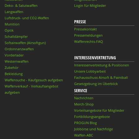
Deko- & Salutwaffen
Login für Mitglieder
Langwaffen
Luftdruck- und CO2-Waffen
PRESSE
Munition
Pressekontakt
Optik
Pressemeldungen
Schalldämpfer
Waffenrechts-FAQ
Softairwaffen (Airsoftgun)
Ordonnanzwaffen
Vorderlader
INTERESSENVERTRETUNG
Westernwaffen
Interessenvertretung & Positionen
Zubehör
Unsere Lobbyarbeit
Bekleidung
Fachausschuss Airsoft & Paintball
Waffensuche - Kaufgesuch aufgeben
Gesetzgebung im Überblick
Waffenverkauf - Verkaufsangebot
SERVICE
aufgeben
Nachrichten
Merch-Shop
Vorteilsangebote für Mitglieder
Fortbildungsangebote
PROGUN Blog
Jobbörse und Nachfolge
Waffen-ABC