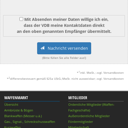
Mit Absenden meiner Daten willige ich ein,
dass der VDB meine Kontaktdaten direkt
an den oben genannten Empfänger übermittelt.
Nachricht versenden
(Bitte füllen Sie alle Felder aus!)
1
*
inkl. MwSt.; zzgl. Versandkosten
2
*
differenzbesteuert gemäß §25a UStG.;MwSt. nicht ausweisbar; zzgl. Versandkosten
WAFFENMARKT
MITGLIEDER
Übersicht
Ordentliche Mitglieder (Waffen-
Armbrüste & Bögen
Fachgeschäfte)
Blankwaffen (Messer u.ä.)
Außerordentliche Mitglieder
Gas-, Signal-, Schreckschusswaffen
Fördermitglieder
Kurzwaffen
Mitgliedschaft