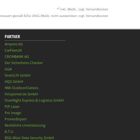
1
*
inkl. MwSt.; zzgl. Versandkosten
esteuert gemäß §25a UStG.;MwSt. nicht ausweisbar; zzgl. Versandkosten
PARTNER
Ampere AG
CarFleet24
CRONBANK AG
Der Sicherheits-Checker
GGA
GrantLift GmbH
HQS GmbH
IWA OutdoorClassics
KVoptimal.de GmbH
OverNight Express & Logistics GmbH
PiP Laser
Pro Image
ProvenExpert
Rechtliche Unterstützung
A.T.U.
BSG-Wüst Data Security GmbH