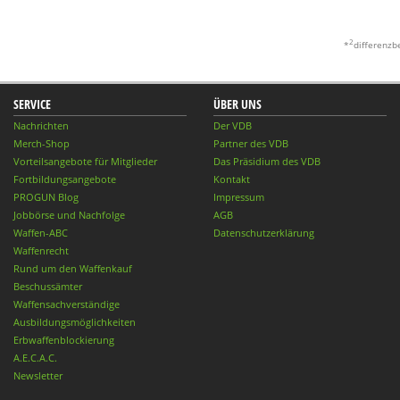
2
*
differenzb
SERVICE
ÜBER UNS
Nachrichten
Der VDB
Merch-Shop
Partner des VDB
Vorteilsangebote für Mitglieder
Das Präsidium des VDB
Fortbildungsangebote
Kontakt
PROGUN Blog
Impressum
Jobbörse und Nachfolge
AGB
Waffen-ABC
Datenschutzerklärung
Waffenrecht
Rund um den Waffenkauf
Beschussämter
Waffensachverständige
Ausbildungsmöglichkeiten
Erbwaffenblockierung
A.E.C.A.C.
Newsletter