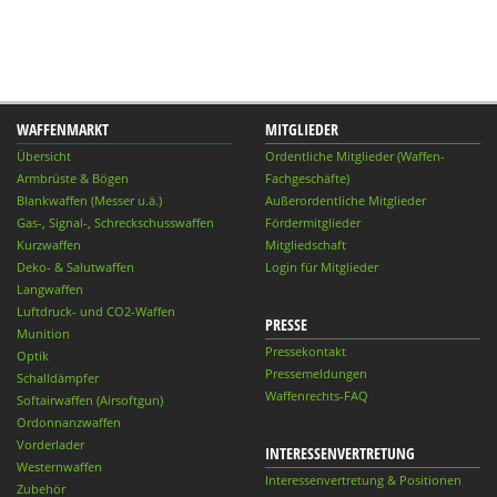
WAFFENMARKT
MITGLIEDER
Übersicht
Ordentliche Mitglieder (Waffen-
Armbrüste & Bögen
Fachgeschäfte)
Blankwaffen (Messer u.ä.)
Außerordentliche Mitglieder
Gas-, Signal-, Schreckschusswaffen
Fördermitglieder
Kurzwaffen
Mitgliedschaft
Deko- & Salutwaffen
Login für Mitglieder
Langwaffen
Luftdruck- und CO2-Waffen
PRESSE
Munition
Pressekontakt
Optik
Pressemeldungen
Schalldämpfer
Waffenrechts-FAQ
Softairwaffen (Airsoftgun)
Ordonnanzwaffen
Vorderlader
INTERESSENVERTRETUNG
Westernwaffen
Interessenvertretung & Positionen
Zubehör