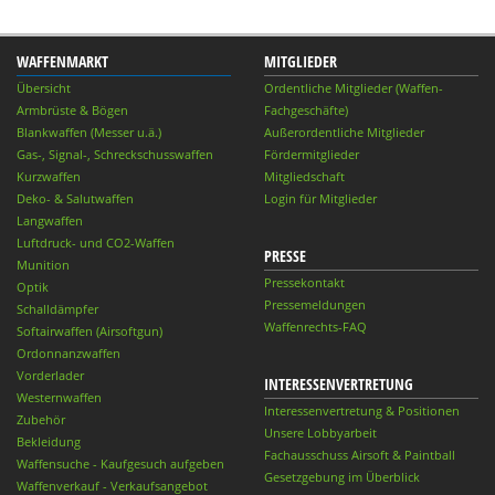
WAFFENMARKT
MITGLIEDER
Übersicht
Ordentliche Mitglieder (Waffen-
Armbrüste & Bögen
Fachgeschäfte)
Blankwaffen (Messer u.ä.)
Außerordentliche Mitglieder
Gas-, Signal-, Schreckschusswaffen
Fördermitglieder
Kurzwaffen
Mitgliedschaft
Deko- & Salutwaffen
Login für Mitglieder
Langwaffen
Luftdruck- und CO2-Waffen
PRESSE
Munition
Pressekontakt
Optik
Pressemeldungen
Schalldämpfer
Waffenrechts-FAQ
Softairwaffen (Airsoftgun)
Ordonnanzwaffen
Vorderlader
INTERESSENVERTRETUNG
Westernwaffen
Interessenvertretung & Positionen
Zubehör
Unsere Lobbyarbeit
Bekleidung
Fachausschuss Airsoft & Paintball
Waffensuche - Kaufgesuch aufgeben
Gesetzgebung im Überblick
Waffenverkauf - Verkaufsangebot