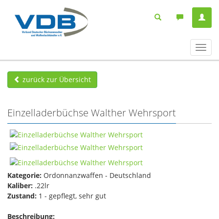
Navig
ein-/
zurück zur Übersicht
Einzelladerbüchse Walther Wehrsport
Kategorie:
Ordonnanzwaffen - Deutschland
Kaliber:
.22lr
Zustand:
1 - gepflegt, sehr gut
Beschreibung: