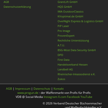
AGB
GrantLift GmbH
Datenschutzerklärung
HQS GmbH
IWA OutdoorClassics
KVoptimal.de GmbH
OverNight Express & Logistics GmbH
PiP Laser
Pro Image
ProvenExpert
Rechtliche Unterstützung
A.T.U.
BSG-Wüst Data Security GmbH
DPD
First Data
Handelsverband Hessen
Landbell AG
Rheinischer-Inkassodienst e.K.
Zukos
AGB
|
Impressum
|
Datenschutz
|
Kontakt
www.progun.de
- der Waffenmarkt von Profis für Profis
VDB @ Social-Media
Instagram
X.com
Facebook
YouTube
© 2026 Verband Deutscher Büchsenmacher
und Waffenfachhändler e.V.