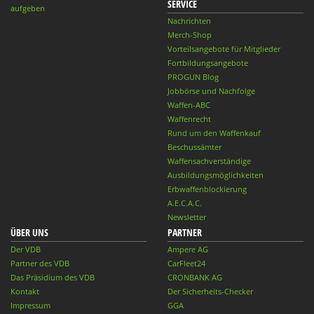
SERVICE
aufgeben
Nachrichten
Merch-Shop
Vorteilsangebote für Mitglieder
Fortbildungsangebote
PROGUN Blog
Jobbörse und Nachfolge
Waffen-ABC
Waffenrecht
Rund um den Waffenkauf
Beschussämter
Waffensachverständige
Ausbildungsmöglichkeiten
Erbwaffenblockierung
A.E.C.A.C.
Newsletter
ÜBER UNS
PARTNER
Der VDB
Ampere AG
Partner des VDB
CarFleet24
Das Präsidium des VDB
CRONBANK AG
Kontakt
Der Sicherheits-Checker
Impressum
GGA