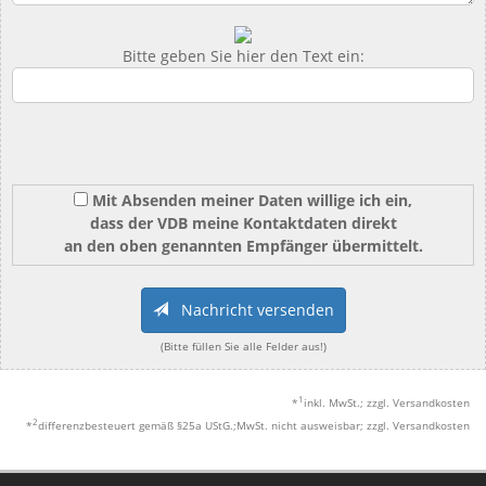
Bitte geben Sie hier den Text ein:
Mit Absenden meiner Daten willige ich ein,
dass der VDB meine Kontaktdaten direkt
an den oben genannten Empfänger übermittelt.
Nachricht versenden
(Bitte füllen Sie alle Felder aus!)
1
*
inkl. MwSt.; zzgl. Versandkosten
2
*
differenzbesteuert gemäß §25a UStG.;MwSt. nicht ausweisbar; zzgl. Versandkosten