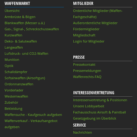
WAFFENMARKT
MITGLIEDER
Übersicht
Ordentliche Mitglieder (Waffen-
Armbrüste & Bögen
Fachgeschäfte)
Blankwaffen (Messer u.ä.)
Außerordentliche Mitglieder
Gas-, Signal-, Schreckschusswaffen
Fördermitglieder
Kurzwaffen
Mitgliedschaft
Deko- & Salutwaffen
Login für Mitglieder
Langwaffen
Luftdruck- und CO2-Waffen
PRESSE
Munition
Pressekontakt
Optik
Pressemeldungen
Schalldämpfer
Waffenrechts-FAQ
Softairwaffen (Airsoftgun)
Ordonnanzwaffen
Vorderlader
INTERESSENVERTRETUNG
Westernwaffen
Interessenvertretung & Positionen
Zubehör
Unsere Lobbyarbeit
Bekleidung
Fachausschuss Airsoft & Paintball
Waffensuche - Kaufgesuch aufgeben
Gesetzgebung im Überblick
Waffenverkauf - Verkaufsangebot
SERVICE
aufgeben
Nachrichten