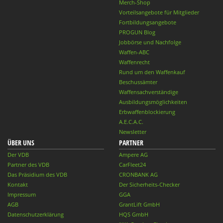
Merch-Shop
Vorteilsangebote für Mitglieder
Fortbildungsangebote
PROGUN Blog
Jobbörse und Nachfolge
Waffen-ABC
Waffenrecht
Rund um den Waffenkauf
Beschussämter
Waffensachverständige
Ausbildungsmöglichkeiten
Erbwaffenblockierung
A.E.C.A.C.
Newsletter
ÜBER UNS
PARTNER
Der VDB
Ampere AG
Partner des VDB
CarFleet24
Das Präsidium des VDB
CRONBANK AG
Kontakt
Der Sicherheits-Checker
Impressum
GGA
AGB
GrantLift GmbH
Datenschutzerklärung
HQS GmbH