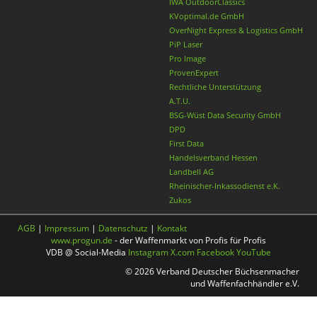
IWA OutdoorClassics
KVoptimal.de GmbH
OverNight Express & Logistics GmbH
PiP Laser
Pro Image
ProvenExpert
Rechtliche Unterstützung
A.T.U.
BSG-Wüst Data Security GmbH
DPD
First Data
Handelsverband Hessen
Landbell AG
Rheinischer-Inkassodienst e.K.
Zukos
AGB
|
Impressum
|
Datenschutz
|
Kontakt
www.progun.de
- der Waffenmarkt von Profis für Profis
VDB @ Social-Media
Instagram
X.com
Facebook
YouTube
© 2026 Verband Deutscher Büchsenmacher
und Waffenfachhändler e.V.