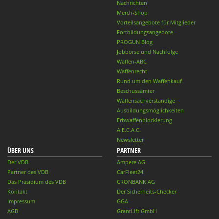
Nachrichten
Merch-Shop
Vorteilsangebote für Mitglieder
Fortbildungsangebote
PROGUN Blog
Jobbörse und Nachfolge
Waffen-ABC
Waffenrecht
Rund um den Waffenkauf
Beschussämter
Waffensachverständige
Ausbildungsmöglichkeiten
Erbwaffenblockierung
A.E.C.A.C.
Newsletter
ÜBER UNS
PARTNER
Der VDB
Ampere AG
Partner des VDB
CarFleet24
Das Präsidium des VDB
CRONBANK AG
Kontakt
Der Sicherheits-Checker
Impressum
GGA
AGB
GrantLift GmbH