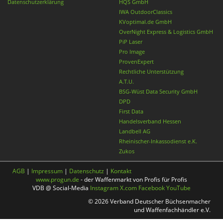
Datenschutzerklärung
HQS GmbH
IWA OutdoorClassics
KVoptimal.de GmbH
OverNight Express & Logistics GmbH
PiP Laser
Pro Image
ProvenExpert
Rechtliche Unterstützung
A.T.U.
BSG-Wüst Data Security GmbH
DPD
First Data
Handelsverband Hessen
Landbell AG
Rheinischer-Inkassodienst e.K.
Zukos
AGB
|
Impressum
|
Datenschutz
|
Kontakt
www.progun.de
- der Waffenmarkt von Profis für Profis
VDB @ Social-Media
Instagram
X.com
Facebook
YouTube
© 2026 Verband Deutscher Büchsenmacher
und Waffenfachhändler e.V.