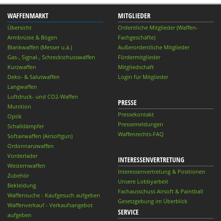
WAFFENMARKT
MITGLIEDER
Übersicht
Ordentliche Mitglieder (Waffen-
Armbrüste & Bögen
Fachgeschäfte)
Blankwaffen (Messer u.ä.)
Außerordentliche Mitglieder
Gas-, Signal-, Schreckschusswaffen
Fördermitglieder
Kurzwaffen
Mitgliedschaft
Deko- & Salutwaffen
Login für Mitglieder
Langwaffen
Luftdruck- und CO2-Waffen
PRESSE
Munition
Pressekontakt
Optik
Pressemeldungen
Schalldämpfer
Waffenrechts-FAQ
Softairwaffen (Airsoftgun)
Ordonnanzwaffen
Vorderlader
INTERESSENVERTRETUNG
Westernwaffen
Interessenvertretung & Positionen
Zubehör
Unsere Lobbyarbeit
Bekleidung
Fachausschuss Airsoft & Paintball
Waffensuche - Kaufgesuch aufgeben
Gesetzgebung im Überblick
Waffenverkauf - Verkaufsangebot
SERVICE
aufgeben