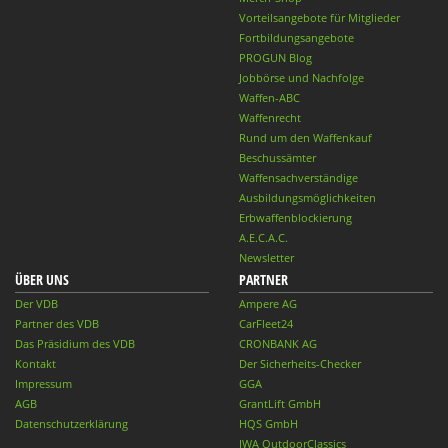
Vorteilsangebote für Mitglieder
Fortbildungsangebote
PROGUN Blog
Jobbörse und Nachfolge
Waffen-ABC
Waffenrecht
Rund um den Waffenkauf
Beschussämter
Waffensachverständige
Ausbildungsmöglichkeiten
Erbwaffenblockierung
A.E.C.A.C.
Newsletter
ÜBER UNS
PARTNER
Der VDB
Ampere AG
Partner des VDB
CarFleet24
Das Präsidium des VDB
CRONBANK AG
Kontakt
Der Sicherheits-Checker
Impressum
GGA
AGB
GrantLift GmbH
Datenschutzerklärung
HQS GmbH
IWA OutdoorClassics