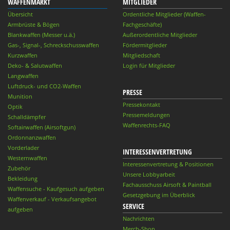
WAFFENMARKT
MITGLIEDER
Übersicht
Ordentliche Mitglieder (Waffen-
Armbrüste & Bögen
Fachgeschäfte)
Blankwaffen (Messer u.ä.)
Außerordentliche Mitglieder
Gas-, Signal-, Schreckschusswaffen
Fördermitglieder
Kurzwaffen
Mitgliedschaft
Deko- & Salutwaffen
Login für Mitglieder
Langwaffen
Luftdruck- und CO2-Waffen
PRESSE
Munition
Pressekontakt
Optik
Pressemeldungen
Schalldämpfer
Waffenrechts-FAQ
Softairwaffen (Airsoftgun)
Ordonnanzwaffen
Vorderlader
INTERESSENVERTRETUNG
Westernwaffen
Interessenvertretung & Positionen
Zubehör
Unsere Lobbyarbeit
Bekleidung
Fachausschuss Airsoft & Paintball
Waffensuche - Kaufgesuch aufgeben
Gesetzgebung im Überblick
Waffenverkauf - Verkaufsangebot
SERVICE
aufgeben
Nachrichten
Merch-Shop