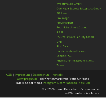
KVoptimal.de GmbH
OverNight Express & Logistics GmbH
PiP Laser
Pro Image
ProvenExpert
Rechtliche Unterstützung
A.T.U.
BSG-Wüst Data Security GmbH
DPD
First Data
Handelsverband Hessen
Landbell AG
Rheinischer-Inkassodienst e.K.
Zukos
AGB
|
Impressum
|
Datenschutz
|
Kontakt
www.progun.de
- der Waffenmarkt von Profis für Profis
VDB @ Social-Media
Instagram
X.com
Facebook
YouTube
© 2026 Verband Deutscher Büchsenmacher
und Waffenfachhändler e.V.