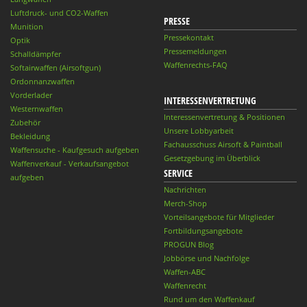
Luftdruck- und CO2-Waffen
PRESSE
Munition
Pressekontakt
Optik
Pressemeldungen
Schalldämpfer
Waffenrechts-FAQ
Softairwaffen (Airsoftgun)
Ordonnanzwaffen
Vorderlader
INTERESSENVERTRETUNG
Westernwaffen
Interessenvertretung & Positionen
Zubehör
Unsere Lobbyarbeit
Bekleidung
Fachausschuss Airsoft & Paintball
Waffensuche - Kaufgesuch aufgeben
Gesetzgebung im Überblick
Waffenverkauf - Verkaufsangebot
SERVICE
aufgeben
Nachrichten
Merch-Shop
Vorteilsangebote für Mitglieder
Fortbildungsangebote
PROGUN Blog
Jobbörse und Nachfolge
Waffen-ABC
Waffenrecht
Rund um den Waffenkauf