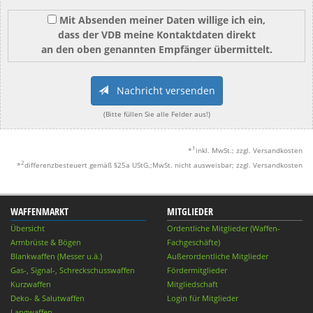
Mit Absenden meiner Daten willige ich ein,
dass der VDB meine Kontaktdaten direkt
an den oben genannten Empfänger übermittelt.
Nachricht versenden
(Bitte füllen Sie alle Felder aus!)
1
*
inkl. MwSt.; zzgl. Versandkosten
2
*
differenzbesteuert gemäß §25a UStG.;MwSt. nicht ausweisbar; zzgl. Versandkosten
WAFFENMARKT
MITGLIEDER
Übersicht
Ordentliche Mitglieder (Waffen-
Armbrüste & Bögen
Fachgeschäfte)
Blankwaffen (Messer u.ä.)
Außerordentliche Mitglieder
Gas-, Signal-, Schreckschusswaffen
Fördermitglieder
Kurzwaffen
Mitgliedschaft
Deko- & Salutwaffen
Login für Mitglieder
Langwaffen