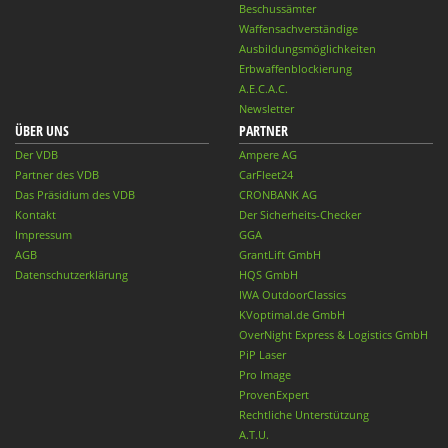
Beschussämter
Waffensachverständige
Ausbildungsmöglichkeiten
Erbwaffenblockierung
A.E.C.A.C.
Newsletter
ÜBER UNS
PARTNER
Der VDB
Ampere AG
Partner des VDB
CarFleet24
Das Präsidium des VDB
CRONBANK AG
Kontakt
Der Sicherheits-Checker
Impressum
GGA
AGB
GrantLift GmbH
Datenschutzerklärung
HQS GmbH
IWA OutdoorClassics
KVoptimal.de GmbH
OverNight Express & Logistics GmbH
PiP Laser
Pro Image
ProvenExpert
Rechtliche Unterstützung
A.T.U.