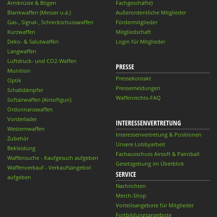
Armbrüste & Bögen
Fachgeschäfte)
Blankwaffen (Messer u.ä.)
Außerordentliche Mitglieder
Gas-, Signal-, Schreckschusswaffen
Fördermitglieder
Kurzwaffen
Mitgliedschaft
Deko- & Salutwaffen
Login für Mitglieder
Langwaffen
Luftdruck- und CO2-Waffen
PRESSE
Munition
Pressekontakt
Optik
Pressemeldungen
Schalldämpfer
Waffenrechts-FAQ
Softairwaffen (Airsoftgun)
Ordonnanzwaffen
Vorderlader
INTERESSENVERTRETUNG
Westernwaffen
Interessenvertretung & Positionen
Zubehör
Unsere Lobbyarbeit
Bekleidung
Fachausschuss Airsoft & Paintball
Waffensuche - Kaufgesuch aufgeben
Gesetzgebung im Überblick
Waffenverkauf - Verkaufsangebot
SERVICE
aufgeben
Nachrichten
Merch-Shop
Vorteilsangebote für Mitglieder
Fortbildungsangebote