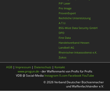
PiP Laser
Pro Image
ProvenExpert
Rechtliche Unterstützung
A.T.U.
BSG-Wüst Data Security GmbH
DPD
First Data
Handelsverband Hessen
Landbell AG
Rheinischer-Inkassodienst e.K.
Zukos
AGB
|
Impressum
|
Datenschutz
|
Kontakt
www.progun.de
- der Waffenmarkt von Profis für Profis
VDB @ Social-Media
Instagram
X.com
Facebook
YouTube
© 2026 Verband Deutscher Büchsenmacher
und Waffenfachhändler e.V.
Nach oben