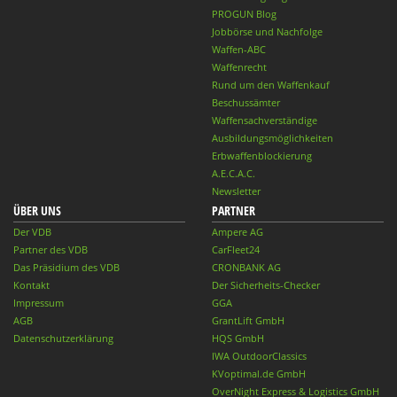
PROGUN Blog
Jobbörse und Nachfolge
Waffen-ABC
Waffenrecht
Rund um den Waffenkauf
Beschussämter
Waffensachverständige
Ausbildungsmöglichkeiten
Erbwaffenblockierung
A.E.C.A.C.
Newsletter
ÜBER UNS
PARTNER
Der VDB
Ampere AG
Partner des VDB
CarFleet24
Das Präsidium des VDB
CRONBANK AG
Kontakt
Der Sicherheits-Checker
Impressum
GGA
AGB
GrantLift GmbH
Datenschutzerklärung
HQS GmbH
IWA OutdoorClassics
KVoptimal.de GmbH
OverNight Express & Logistics GmbH