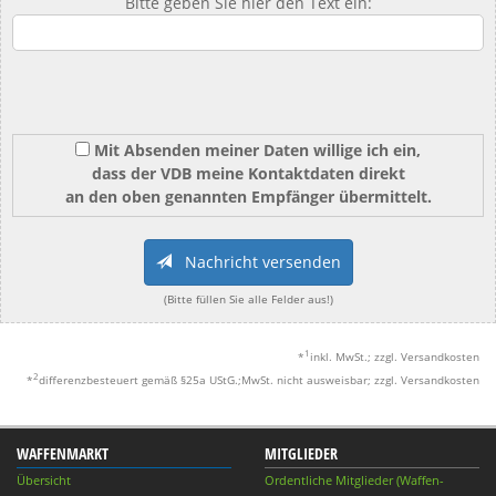
Bitte geben Sie hier den Text ein:
Mit Absenden meiner Daten willige ich ein,
dass der VDB meine Kontaktdaten direkt
an den oben genannten Empfänger übermittelt.
Nachricht versenden
(Bitte füllen Sie alle Felder aus!)
1
*
inkl. MwSt.; zzgl. Versandkosten
2
*
differenzbesteuert gemäß §25a UStG.;MwSt. nicht ausweisbar; zzgl. Versandkosten
WAFFENMARKT
MITGLIEDER
Übersicht
Ordentliche Mitglieder (Waffen-