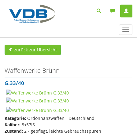
Navig
ein-/
zurück zur Übersicht
Waffenwerke Brünn
G.33/40
Kategorie:
Ordonnanzwaffen - Deutschland
Kaliber:
8x57IS
Zustand:
2 - gepflegt, leichte Gebrauchsspuren