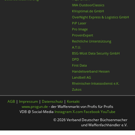
IWA OutdoorClassics
KVoptimal.de GmbH
OverNight Express & Logistics GmbH
PiP Laser
Pro Image
ProvenExpert
Rechtliche Unterstützung
A.T.U.
BSG-Wüst Data Security GmbH
DPD
First Data
Handelsverband Hessen
Landbell AG
Rheinischer-Inkassodienst e.K.
Zukos
AGB
|
Impressum
|
Datenschutz
|
Kontakt
www.progun.de
- der Waffenmarkt von Profis für Profis
VDB @ Social-Media
Instagram
X.com
Facebook
YouTube
© 2026 Verband Deutscher Büchsenmacher
und Waffenfachhändler e.V.