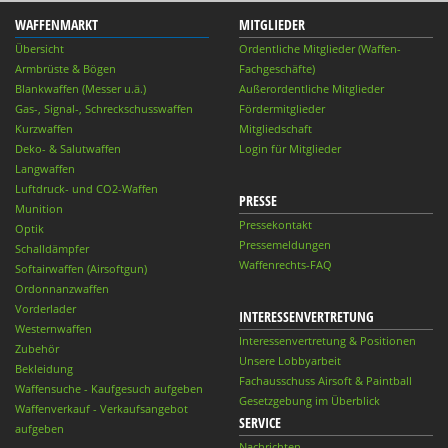
WAFFENMARKT
MITGLIEDER
Übersicht
Ordentliche Mitglieder (Waffen-
Armbrüste & Bögen
Fachgeschäfte)
Blankwaffen (Messer u.ä.)
Außerordentliche Mitglieder
Gas-, Signal-, Schreckschusswaffen
Fördermitglieder
Kurzwaffen
Mitgliedschaft
Deko- & Salutwaffen
Login für Mitglieder
Langwaffen
Luftdruck- und CO2-Waffen
PRESSE
Munition
Pressekontakt
Optik
Pressemeldungen
Schalldämpfer
Waffenrechts-FAQ
Softairwaffen (Airsoftgun)
Ordonnanzwaffen
Vorderlader
INTERESSENVERTRETUNG
Westernwaffen
Interessenvertretung & Positionen
Zubehör
Unsere Lobbyarbeit
Bekleidung
Fachausschuss Airsoft & Paintball
Waffensuche - Kaufgesuch aufgeben
Gesetzgebung im Überblick
Waffenverkauf - Verkaufsangebot
SERVICE
aufgeben
Nachrichten