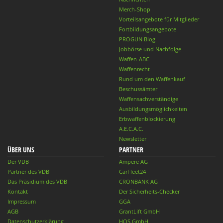
Merch-Shop
Vorteilsangebote für Mitglieder
Fortbildungsangebote
PROGUN Blog
Jobbörse und Nachfolge
Waffen-ABC
Waffenrecht
Rund um den Waffenkauf
Beschussämter
Waffensachverständige
Ausbildungsmöglichkeiten
Erbwaffenblockierung
A.E.C.A.C.
Newsletter
ÜBER UNS
PARTNER
Der VDB
Ampere AG
Partner des VDB
CarFleet24
Das Präsidium des VDB
CRONBANK AG
Kontakt
Der Sicherheits-Checker
Impressum
GGA
AGB
GrantLift GmbH
Datenschutzerklärung
HQS GmbH