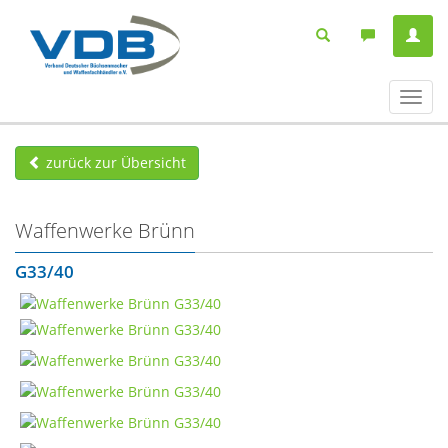
Navig
ein-/
zurück zur Übersicht
Waffenwerke Brünn
G33/40