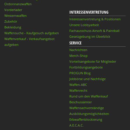
Ordonnanzwaffen
Vorderlader
INTERESSENVERTRETUNG
Westernwaffen
Interessenvertretung & Positionen
Zubehör
Unsere Lobbyarbeit
Bekleidung
Fachausschuss Airsoft & Paintball
Waffensuche - Kaufgesuch aufgeben
Gesetzgebung im Überblick
Waffenverkauf - Verkaufsangebot
SERVICE
aufgeben
Nachrichten
Merch-Shop
Vorteilsangebote für Mitglieder
Fortbildungsangebote
PROGUN Blog
Jobbörse und Nachfolge
Waffen-ABC
Waffenrecht
Rund um den Waffenkauf
Beschussämter
Waffensachverständige
Ausbildungsmöglichkeiten
Erbwaffenblockierung
A.E.C.A.C.