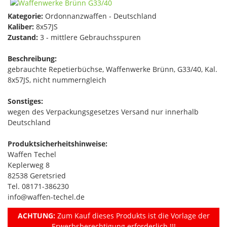
Kategorie:
Ordonnanzwaffen - Deutschland
Kaliber:
8x57JS
Zustand:
3 - mittlere Gebrauchsspuren
Beschreibung:
gebrauchte Repetierbüchse, Waffenwerke Brünn, G33/40, Kal.
8x57JS, nicht nummerngleich
Sonstiges:
wegen des Verpackungsgesetzes Versand nur innerhalb
Deutschland
Produktsicherheitshinweise:
Waffen Techel
Keplerweg 8
82538 Geretsried
Tel. 08171-386230
info@waffen-techel.de
ACHTUNG:
Zum Kauf dieses Produkts ist die Vorlage der
Erwerbsberechtigung erforderlich !!!