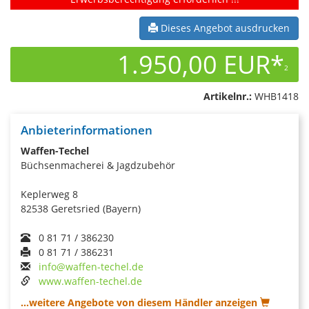
Dieses Angebot ausdrucken
1.950,00 EUR*
2
Artikelnr.:
WHB1418
Anbieterinformationen
Waffen-Techel
Büchsenmacherei & Jagdzubehör
Keplerweg 8
82538 Geretsried (Bayern)
0 81 71 / 386230
0 81 71 / 386231
info@waffen-techel.de
www.waffen-techel.de
...weitere Angebote von diesem Händler anzeigen