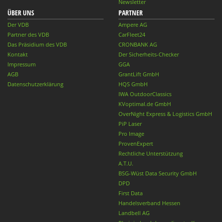
Newsletter
ÜBER UNS
PARTNER
Der VDB
Ampere AG
Partner des VDB
CarFleet24
Das Präsidium des VDB
CRONBANK AG
Kontakt
Der Sicherheits-Checker
Impressum
GGA
AGB
GrantLift GmbH
Datenschutzerklärung
HQS GmbH
IWA OutdoorClassics
KVoptimal.de GmbH
OverNight Express & Logistics GmbH
PiP Laser
Pro Image
ProvenExpert
Rechtliche Unterstützung
A.T.U.
BSG-Wüst Data Security GmbH
DPD
First Data
Handelsverband Hessen
Landbell AG