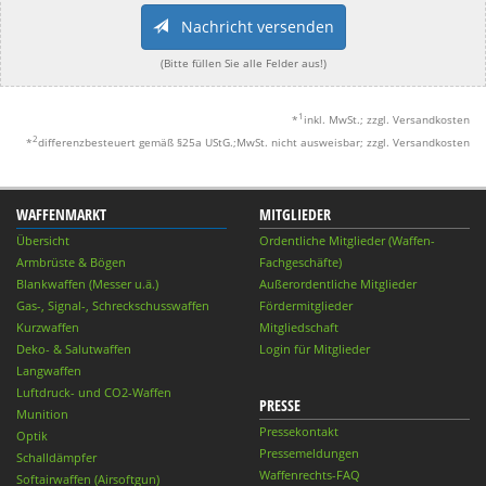
Nachricht versenden
(Bitte füllen Sie alle Felder aus!)
1
*
inkl. MwSt.; zzgl. Versandkosten
2
*
differenzbesteuert gemäß §25a UStG.;MwSt. nicht ausweisbar; zzgl. Versandkosten
WAFFENMARKT
MITGLIEDER
Übersicht
Ordentliche Mitglieder (Waffen-
Armbrüste & Bögen
Fachgeschäfte)
Blankwaffen (Messer u.ä.)
Außerordentliche Mitglieder
Gas-, Signal-, Schreckschusswaffen
Fördermitglieder
Kurzwaffen
Mitgliedschaft
Deko- & Salutwaffen
Login für Mitglieder
Langwaffen
Luftdruck- und CO2-Waffen
PRESSE
Munition
Pressekontakt
Optik
Pressemeldungen
Schalldämpfer
Waffenrechts-FAQ
Softairwaffen (Airsoftgun)