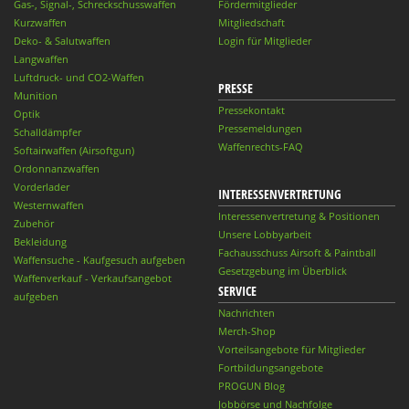
Gas-, Signal-, Schreckschusswaffen
Fördermitglieder
Kurzwaffen
Mitgliedschaft
Deko- & Salutwaffen
Login für Mitglieder
Langwaffen
Luftdruck- und CO2-Waffen
PRESSE
Munition
Pressekontakt
Optik
Pressemeldungen
Schalldämpfer
Waffenrechts-FAQ
Softairwaffen (Airsoftgun)
Ordonnanzwaffen
Vorderlader
INTERESSENVERTRETUNG
Westernwaffen
Interessenvertretung & Positionen
Zubehör
Unsere Lobbyarbeit
Bekleidung
Fachausschuss Airsoft & Paintball
Waffensuche - Kaufgesuch aufgeben
Gesetzgebung im Überblick
Waffenverkauf - Verkaufsangebot
SERVICE
aufgeben
Nachrichten
Merch-Shop
Vorteilsangebote für Mitglieder
Fortbildungsangebote
PROGUN Blog
Jobbörse und Nachfolge