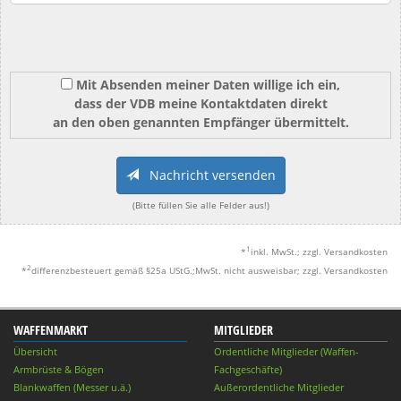
Mit Absenden meiner Daten willige ich ein,
dass der VDB meine Kontaktdaten direkt
an den oben genannten Empfänger übermittelt.
Nachricht versenden
(Bitte füllen Sie alle Felder aus!)
1
*
inkl. MwSt.; zzgl. Versandkosten
2
*
differenzbesteuert gemäß §25a UStG.;MwSt. nicht ausweisbar; zzgl. Versandkosten
WAFFENMARKT
MITGLIEDER
Übersicht
Ordentliche Mitglieder (Waffen-
Armbrüste & Bögen
Fachgeschäfte)
Blankwaffen (Messer u.ä.)
Außerordentliche Mitglieder