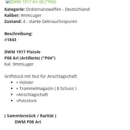
Kategorie:
Ordonnanzwaffen - Deutschland
Kaliber:
9mmLuger
Zustand:
4 - starke Gebrauchsspuren
Beschreibung:
#
1843
DWM 1917 Pistole
P08 Ari (Artillerie) ("P04")
Kal. 9mmLuger
Griffstück mit Nut für Anschlagschaft
+ Holster
+ Trommelmagazin ( 8 Schuss )
+Anschlagschaft
+Putzstock
( Sammlerstück / Rarität )
DWM P08 Ari