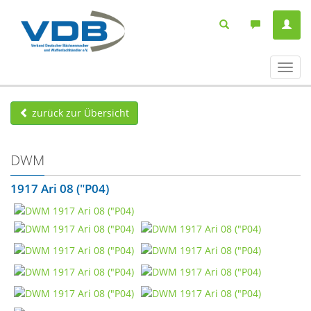
Navig
ein-/
zurück zur Übersicht
DWM
1917 Ari 08 ("P04)