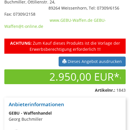
Buchmiller, Ottilienstr. 24,
89264 Weissenhorn, Tel: 07309/6156
Fax: 07309/2158
www.GEBU-Waffen.de
GEBU-
Waffen@t-online.de
ACHTUNG:
Zum Kauf dieses Produkts ist die Vorlage der
Erwerbsberechtigung erforderlich !!!
Dieses Angebot ausdrucken
2.950,00 EUR*
1
Artikelnr.:
1843
Anbieterinformationen
GEBU - Waffenhandel
Georg Buchmiller