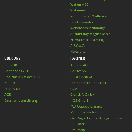
Waffen-ABC
Waffenrecht
Rund um den Waffenkauf
Beschussämter
Waffensachverständige
Ausbildungsmöglichkeiten
Erbwaffenblockierung
A.E.C.A.C.
Newsletter
ÜBER UNS
PARTNER
Der VDB
Ampere AG
Partner des VDB
CarFleet24
Das Präsidium des VDB
CRONBANK AG
Kontakt
Der Sicherheits-Checker
Impressum
GGA
AGB
GrantLift GmbH
Datenschutzerklärung
HQS GmbH
IWA OutdoorClassics
KVoptimal.de GmbH
OverNight Express & Logistics GmbH
PiP Laser
Pro Image