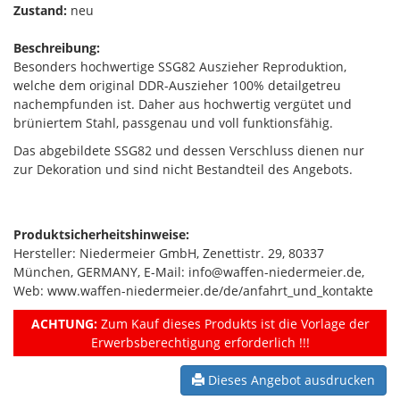
Zustand:
neu
Beschreibung:
Besonders hochwertige SSG82 Auszieher Reproduktion,
welche dem original DDR-Auszieher 100% detailgetreu
nachempfunden ist. Daher aus hochwertig vergütet und
brüniertem Stahl, passgenau und voll funktionsfähig.
Das abgebildete SSG82 und dessen Verschluss dienen nur
zur Dekoration und sind nicht Bestandteil des Angebots.
Produktsicherheitshinweise:
Hersteller: Niedermeier GmbH, Zenettistr. 29, 80337
München, GERMANY, E-Mail: info@waffen-niedermeier.de,
Web: www.waffen-niedermeier.de/de/anfahrt_und_kontakte
ACHTUNG:
Zum Kauf dieses Produkts ist die Vorlage der
Erwerbsberechtigung erforderlich !!!
Dieses Angebot ausdrucken