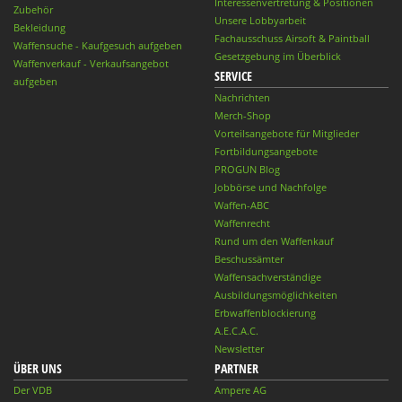
Interessenvertretung & Positionen
Zubehör
Unsere Lobbyarbeit
Bekleidung
Fachausschuss Airsoft & Paintball
Waffensuche - Kaufgesuch aufgeben
Gesetzgebung im Überblick
Waffenverkauf - Verkaufsangebot
SERVICE
aufgeben
Nachrichten
Merch-Shop
Vorteilsangebote für Mitglieder
Fortbildungsangebote
PROGUN Blog
Jobbörse und Nachfolge
Waffen-ABC
Waffenrecht
Rund um den Waffenkauf
Beschussämter
Waffensachverständige
Ausbildungsmöglichkeiten
Erbwaffenblockierung
A.E.C.A.C.
Newsletter
ÜBER UNS
PARTNER
Der VDB
Ampere AG