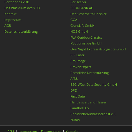
Partner des VDB
CarFleet24
Das Präsidium des VDB
CRONBANK AG
Kontakt
Der Sicherheits-Checker
Impressum
GGA
AGB
GrantLift GmbH
Datenschutzerklärung
HQS GmbH
IWA OutdoorClassics
KVoptimal.de GmbH
OverNight Express & Logistics GmbH
PiP Laser
Pro Image
ProvenExpert
Rechtliche Unterstützung
A.T.U.
BSG-Wüst Data Security GmbH
DPD
First Data
Handelsverband Hessen
Landbell AG
Rheinischer-Inkassodienst e.K.
Zukos
AGB
|
Impressum
|
Datenschutz
|
Kontakt