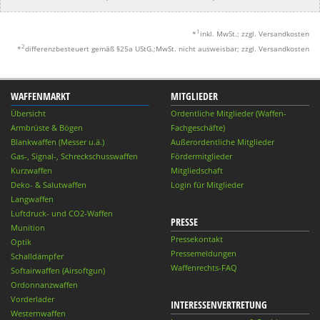
1
*
inkl. MwSt.; zzgl. Versandkosten
2
*
differenzbesteuert gemäß §25a UStG.;MwSt. nicht ausweisbar; zzgl. Versandkosten
WAFFENMARKT
MITGLIEDER
Übersicht
Ordentliche Mitglieder (Waffen-
Armbrüste & Bögen
Fachgeschäfte)
Blankwaffen (Messer u.ä.)
Außerordentliche Mitglieder
Gas-, Signal-, Schreckschusswaffen
Fördermitglieder
Kurzwaffen
Mitgliedschaft
Deko- & Salutwaffen
Login für Mitglieder
Langwaffen
Luftdruck- und CO2-Waffen
PRESSE
Munition
Pressekontakt
Optik
Pressemeldungen
Schalldämpfer
Waffenrechts-FAQ
Softairwaffen (Airsoftgun)
Ordonnanzwaffen
Vorderlader
INTERESSENVERTRETUNG
Westernwaffen