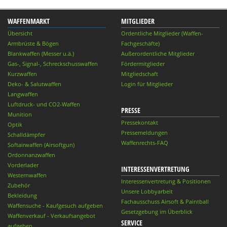
WAFFENMARKT
MITGLIEDER
Übersicht
Ordentliche Mitglieder (Waffen-
Armbrüste & Bögen
Fachgeschäfte)
Blankwaffen (Messer u.ä.)
Außerordentliche Mitglieder
Gas-, Signal-, Schreckschusswaffen
Fördermitglieder
Kurzwaffen
Mitgliedschaft
Deko- & Salutwaffen
Login für Mitglieder
Langwaffen
Luftdruck- und CO2-Waffen
PRESSE
Munition
Pressekontakt
Optik
Pressemeldungen
Schalldämpfer
Waffenrechts-FAQ
Softairwaffen (Airsoftgun)
Ordonnanzwaffen
Vorderlader
INTERESSENVERTRETUNG
Westernwaffen
Interessenvertretung & Positionen
Zubehör
Unsere Lobbyarbeit
Bekleidung
Fachausschuss Airsoft & Paintball
Waffensuche - Kaufgesuch aufgeben
Gesetzgebung im Überblick
Waffenverkauf - Verkaufsangebot
SERVICE
aufgeben