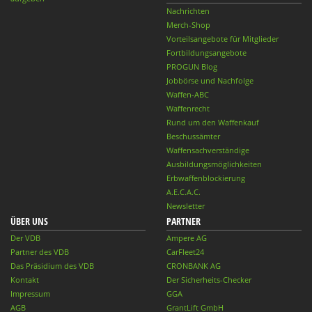
Nachrichten
Merch-Shop
Vorteilsangebote für Mitglieder
Fortbildungsangebote
PROGUN Blog
Jobbörse und Nachfolge
Waffen-ABC
Waffenrecht
Rund um den Waffenkauf
Beschussämter
Waffensachverständige
Ausbildungsmöglichkeiten
Erbwaffenblockierung
A.E.C.A.C.
Newsletter
ÜBER UNS
PARTNER
Der VDB
Ampere AG
Partner des VDB
CarFleet24
Das Präsidium des VDB
CRONBANK AG
Kontakt
Der Sicherheits-Checker
Impressum
GGA
AGB
GrantLift GmbH