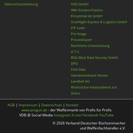
Datenschutzerklärung
HQS GmbH
IWA OutdoorClassics
KVoptimal.de GmbH
OverNight Express & Logistics GmbH
PiP Laser
Pro Image
ProvenExpert
Rechtliche Unterstützung
A.T.U.
BSG-Wüst Data Security GmbH
DPD
First Data
Handelsverband Hessen
Landbell AG
Rheinischer-Inkassodienst e.K.
Zukos
AGB
|
Impressum
|
Datenschutz
|
Kontakt
www.progun.de
- der Waffenmarkt von Profis für Profis
VDB @ Social-Media
Instagram
X.com
Facebook
YouTube
© 2026 Verband Deutscher Büchsenmacher
und Waffenfachhändler e.V.