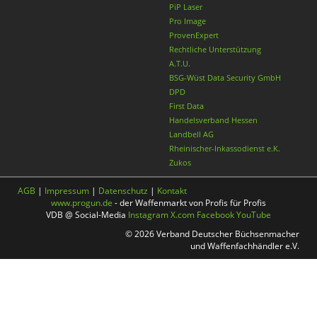
PiP Laser
Pro Image
ProvenExpert
Rechtliche Unterstützung
A.T.U.
BSG-Wüst Data Security GmbH
DPD
First Data
Handelsverband Hessen
Landbell AG
Rheinischer-Inkassodienst e.K.
Zukos
AGB
|
Impressum
|
Datenschutz
|
Kontakt
www.progun.de
- der Waffenmarkt von Profis für Profis
VDB @ Social-Media
Instagram
X.com
Facebook
YouTube
© 2026 Verband Deutscher Büchsenmacher
und Waffenfachhändler e.V.
Nach oben