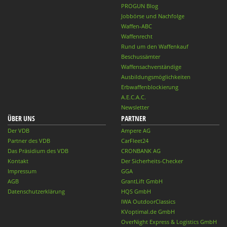
PROGUN Blog
Jobbörse und Nachfolge
Waffen-ABC
Waffenrecht
Rund um den Waffenkauf
Beschussämter
Waffensachverständige
Ausbildungsmöglichkeiten
Erbwaffenblockierung
A.E.C.A.C.
Newsletter
ÜBER UNS
PARTNER
Der VDB
Ampere AG
Partner des VDB
CarFleet24
Das Präsidium des VDB
CRONBANK AG
Kontakt
Der Sicherheits-Checker
Impressum
GGA
AGB
GrantLift GmbH
Datenschutzerklärung
HQS GmbH
IWA OutdoorClassics
KVoptimal.de GmbH
OverNight Express & Logistics GmbH