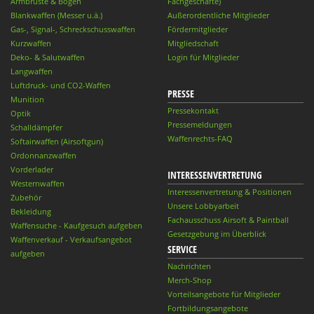
Armbrüste & Bögen
Fachgeschäfte)
Blankwaffen (Messer u.ä.)
Außerordentliche Mitglieder
Gas-, Signal-, Schreckschusswaffen
Fördermitglieder
Kurzwaffen
Mitgliedschaft
Deko- & Salutwaffen
Login für Mitglieder
Langwaffen
Luftdruck- und CO2-Waffen
PRESSE
Munition
Pressekontakt
Optik
Pressemeldungen
Schalldämpfer
Waffenrechts-FAQ
Softairwaffen (Airsoftgun)
Ordonnanzwaffen
Vorderlader
INTERESSENVERTRETUNG
Westernwaffen
Interessenvertretung & Positionen
Zubehör
Unsere Lobbyarbeit
Bekleidung
Fachausschuss Airsoft & Paintball
Waffensuche - Kaufgesuch aufgeben
Gesetzgebung im Überblick
Waffenverkauf - Verkaufsangebot
SERVICE
aufgeben
Nachrichten
Merch-Shop
Vorteilsangebote für Mitglieder
Fortbildungsangebote