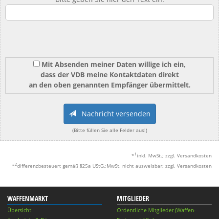
Mit Absenden meiner Daten willige ich ein,
dass der VDB meine Kontaktdaten direkt
an den oben genannten Empfänger übermittelt.
Nachricht versenden
(Bitte füllen Sie alle Felder aus!)
1
*
inkl. MwSt.; zzgl. Versandkosten
2
*
differenzbesteuert gemäß §25a UStG.;MwSt. nicht ausweisbar; zzgl. Versandkosten
WAFFENMARKT
MITGLIEDER
Übersicht
Ordentliche Mitglieder (Waffen-