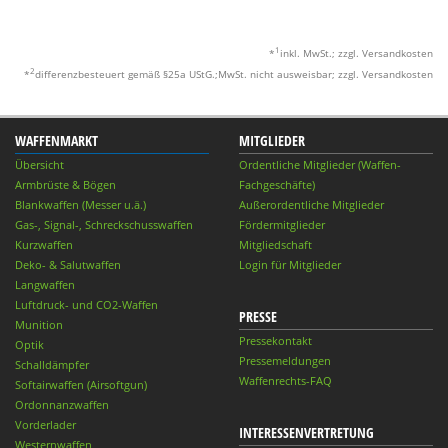
1
*
inkl. MwSt.; zzgl. Versandkosten
2
*
differenzbesteuert gemäß §25a UStG.;MwSt. nicht ausweisbar; zzgl. Versandkosten
WAFFENMARKT
MITGLIEDER
Übersicht
Ordentliche Mitglieder (Waffen-
Armbrüste & Bögen
Fachgeschäfte)
Blankwaffen (Messer u.ä.)
Außerordentliche Mitglieder
Gas-, Signal-, Schreckschusswaffen
Fördermitglieder
Kurzwaffen
Mitgliedschaft
Deko- & Salutwaffen
Login für Mitglieder
Langwaffen
Luftdruck- und CO2-Waffen
PRESSE
Munition
Pressekontakt
Optik
Pressemeldungen
Schalldämpfer
Waffenrechts-FAQ
Softairwaffen (Airsoftgun)
Ordonnanzwaffen
Vorderlader
INTERESSENVERTRETUNG
Westernwaffen