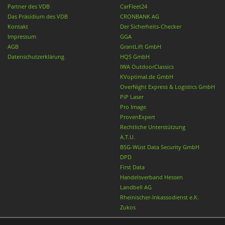
Partner des VDB
CarFleet24
Das Präsidium des VDB
CRONBANK AG
Kontakt
Der Sicherheits-Checker
Impressum
GGA
AGB
GrantLift GmbH
Datenschutzerklärung
HQS GmbH
IWA OutdoorClassics
KVoptimal.de GmbH
OverNight Express & Logistics GmbH
PiP Laser
Pro Image
ProvenExpert
Rechtliche Unterstützung
A.T.U.
BSG-Wüst Data Security GmbH
DPD
First Data
Handelsverband Hessen
Landbell AG
Rheinischer-Inkassodienst e.K.
Zukos