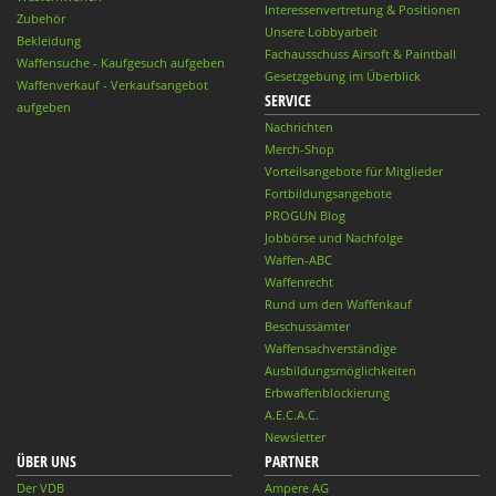
Interessenvertretung & Positionen
Zubehör
Unsere Lobbyarbeit
Bekleidung
Fachausschuss Airsoft & Paintball
Waffensuche - Kaufgesuch aufgeben
Gesetzgebung im Überblick
Waffenverkauf - Verkaufsangebot
SERVICE
aufgeben
Nachrichten
Merch-Shop
Vorteilsangebote für Mitglieder
Fortbildungsangebote
PROGUN Blog
Jobbörse und Nachfolge
Waffen-ABC
Waffenrecht
Rund um den Waffenkauf
Beschussämter
Waffensachverständige
Ausbildungsmöglichkeiten
Erbwaffenblockierung
A.E.C.A.C.
Newsletter
ÜBER UNS
PARTNER
Der VDB
Ampere AG