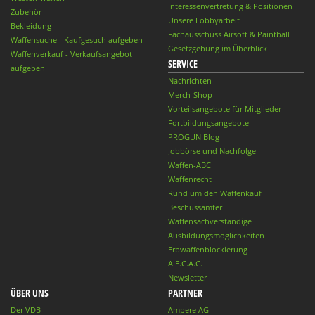
Interessenvertretung & Positionen
Zubehör
Unsere Lobbyarbeit
Bekleidung
Fachausschuss Airsoft & Paintball
Waffensuche - Kaufgesuch aufgeben
Gesetzgebung im Überblick
Waffenverkauf - Verkaufsangebot
SERVICE
aufgeben
Nachrichten
Merch-Shop
Vorteilsangebote für Mitglieder
Fortbildungsangebote
PROGUN Blog
Jobbörse und Nachfolge
Waffen-ABC
Waffenrecht
Rund um den Waffenkauf
Beschussämter
Waffensachverständige
Ausbildungsmöglichkeiten
Erbwaffenblockierung
A.E.C.A.C.
Newsletter
ÜBER UNS
PARTNER
Der VDB
Ampere AG