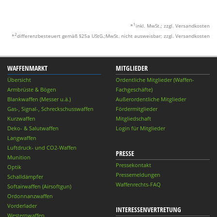
1
*
inkl. MwSt.; zzgl. Versandkosten
2
*
differenzbesteuert gemäß §25a UStG.;MwSt. nicht ausweisbar; zzgl. Versandkosten
WAFFENMARKT
MITGLIEDER
Übersicht
Ordentliche Mitglieder (Waffen-
Armbrüste & Bögen
Fachgeschäfte)
Blankwaffen (Messer u.ä.)
Außerordentliche Mitglieder
Gas-, Signal-, Schreckschusswaffen
Fördermitglieder
Kurzwaffen
Mitgliedschaft
Deko- & Salutwaffen
Login für Mitglieder
Langwaffen
Luftdruck- und CO2-Waffen
PRESSE
Munition
Pressekontakt
Optik
Pressemeldungen
Schalldämpfer
Waffenrechts-FAQ
Softairwaffen (Airsoftgun)
Ordonnanzwaffen
Vorderlader
INTERESSENVERTRETUNG
Westernwaffen