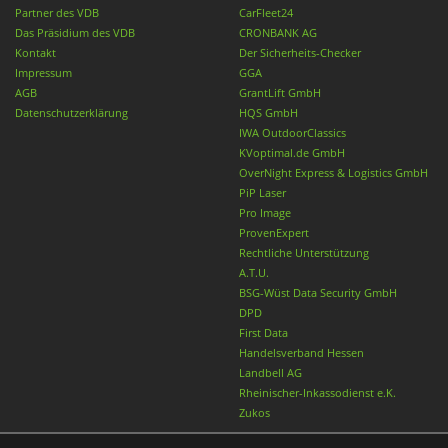
Partner des VDB
CarFleet24
Das Präsidium des VDB
CRONBANK AG
Kontakt
Der Sicherheits-Checker
Impressum
GGA
AGB
GrantLift GmbH
Datenschutzerklärung
HQS GmbH
IWA OutdoorClassics
KVoptimal.de GmbH
OverNight Express & Logistics GmbH
PiP Laser
Pro Image
ProvenExpert
Rechtliche Unterstützung
A.T.U.
BSG-Wüst Data Security GmbH
DPD
First Data
Handelsverband Hessen
Landbell AG
Rheinischer-Inkassodienst e.K.
Zukos