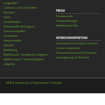
Langwaffen
Luftdruck- und CO2-Waffen
PRESSE
Munition
Pressekontakt
Optik
Pressemeldungen
Schalldämpfer
Waffenrechts-FAQ
Softairwaffen (Airsoftgun)
Ordonnanzwaffen
Vorderlader
INTERESSENVERTRETUNG
Westernwaffen
Interessenvertretung & Positionen
Zubehör
Unsere Lobbyarbeit
Bekleidung
Fachausschuss Airsoft & Paintball
Waffensuche - Kaufgesuch aufgeben
Gesetzgebung im Überblick
Waffenverkauf - Verkaufsangebot
aufgeben
AGB
|
Impressum
|
Datenschutz
|
Kontakt