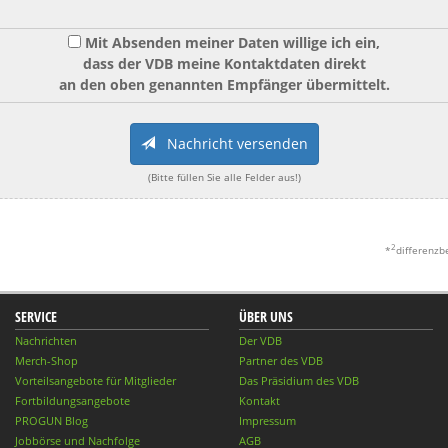
Mit Absenden meiner Daten willige ich ein,
dass der VDB meine Kontaktdaten direkt
an den oben genannten Empfänger übermittelt.
Nachricht versenden
(Bitte füllen Sie alle Felder aus!)
2
*
differenzb
SERVICE
ÜBER UNS
Nachrichten
Der VDB
Merch-Shop
Partner des VDB
Vorteilsangebote für Mitglieder
Das Präsidium des VDB
Fortbildungsangebote
Kontakt
PROGUN Blog
Impressum
Jobbörse und Nachfolge
AGB