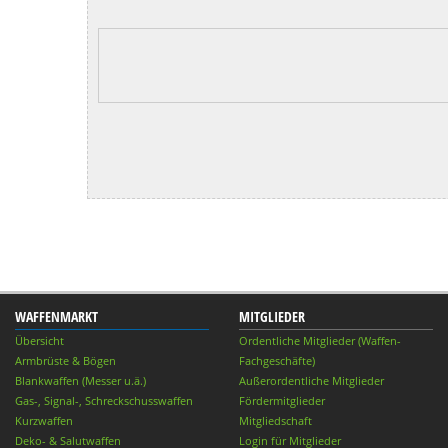
WAFFENMARKT
MITGLIEDER
Übersicht
Ordentliche Mitglieder (Waffen-
Armbrüste & Bögen
Fachgeschäfte)
Blankwaffen (Messer u.ä.)
Außerordentliche Mitglieder
Gas-, Signal-, Schreckschusswaffen
Fördermitglieder
Kurzwaffen
Mitgliedschaft
Deko- & Salutwaffen
Login für Mitglieder