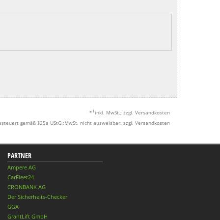
1
*
inkl. MwSt.; zzgl. Versandkosten
esteuert gemäß §25a UStG.;MwSt. nicht ausweisbar; zzgl. Versandkosten
PARTNER
Ampere AG
CarFleet24
CRONBANK AG
Der Sicherheits-Checker
GGA
GrantLift GmbH