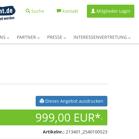
Suche
Kontakt
Mitglieder Login
UNS
PARTNER
PRESSE
INTERESSENVERTRETUNG
Dieses Angebot ausdrucken
999,00 EUR*
1
Artikelnr.:
213401_2540100523