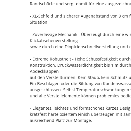
Randschärfe und sorgt damit für eine ausgezeichne
- XL-Sehfeld und sicherer Augenabstand von 9 cm f
Situation.
- Zuverlässige Mechanik - Überzeugt durch eine w
Klickabsehenverstellung
sowie durch eine Dioptrienschnellverstellung und
- Extreme Robustheit - Hohe Schussfestigkeit durch
Konstruktion. Druckwasserdichtigkeit bis 1 m durc
Abdeckkappen
auf den Verstelltürmen. Kein Staub, kein Schmutz u
Ein Beschlagen oder die Bildung von Kondenswasser
ausgeschlossen. Selbst Temperaturschwankungen von
und alle Verstellelemente können problemlos bedi
- Elegantes, leichtes und formschönes kurzes Desig
kratzfest harteloxiertem Finish überzeugen mit s
ausreichend Platz zur Montage.