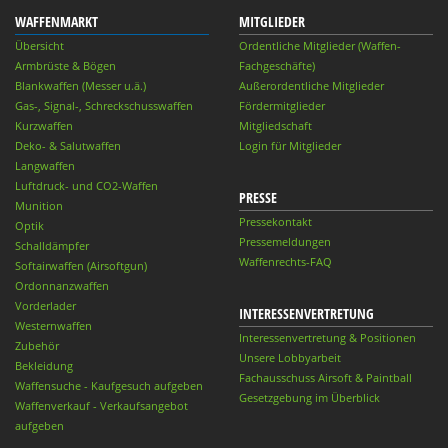
WAFFENMARKT
MITGLIEDER
Übersicht
Ordentliche Mitglieder (Waffen-
Armbrüste & Bögen
Fachgeschäfte)
Blankwaffen (Messer u.ä.)
Außerordentliche Mitglieder
Gas-, Signal-, Schreckschusswaffen
Fördermitglieder
Kurzwaffen
Mitgliedschaft
Deko- & Salutwaffen
Login für Mitglieder
Langwaffen
Luftdruck- und CO2-Waffen
PRESSE
Munition
Pressekontakt
Optik
Pressemeldungen
Schalldämpfer
Waffenrechts-FAQ
Softairwaffen (Airsoftgun)
Ordonnanzwaffen
Vorderlader
INTERESSENVERTRETUNG
Westernwaffen
Interessenvertretung & Positionen
Zubehör
Unsere Lobbyarbeit
Bekleidung
Fachausschuss Airsoft & Paintball
Waffensuche - Kaufgesuch aufgeben
Gesetzgebung im Überblick
Waffenverkauf - Verkaufsangebot
aufgeben