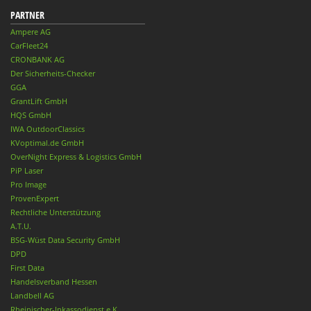
PARTNER
Ampere AG
CarFleet24
CRONBANK AG
Der Sicherheits-Checker
GGA
GrantLift GmbH
HQS GmbH
IWA OutdoorClassics
KVoptimal.de GmbH
OverNight Express & Logistics GmbH
PiP Laser
Pro Image
ProvenExpert
Rechtliche Unterstützung
A.T.U.
BSG-Wüst Data Security GmbH
DPD
First Data
Handelsverband Hessen
Landbell AG
Rheinischer-Inkassodienst e.K.