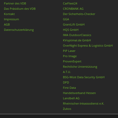
Partner des VDB
CarFleet24
Das Präsidium des VDB
CRONBANK AG
Kontakt
Der Sicherheits-Checker
Impressum
GGA
AGB
GrantLift GmbH
Datenschutzerklärung
HQS GmbH
IWA OutdoorClassics
KVoptimal.de GmbH
OverNight Express & Logistics GmbH
PiP Laser
Pro Image
ProvenExpert
Rechtliche Unterstützung
A.T.U.
BSG-Wüst Data Security GmbH
DPD
First Data
Handelsverband Hessen
Landbell AG
Rheinischer-Inkassodienst e.K.
Zukos