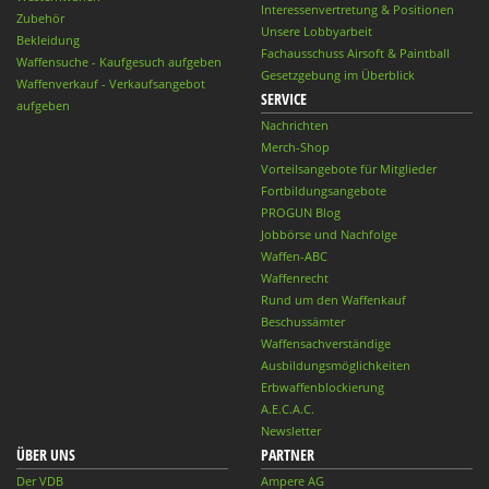
Interessenvertretung & Positionen
Zubehör
Unsere Lobbyarbeit
Bekleidung
Fachausschuss Airsoft & Paintball
Waffensuche - Kaufgesuch aufgeben
Gesetzgebung im Überblick
Waffenverkauf - Verkaufsangebot
SERVICE
aufgeben
Nachrichten
Merch-Shop
Vorteilsangebote für Mitglieder
Fortbildungsangebote
PROGUN Blog
Jobbörse und Nachfolge
Waffen-ABC
Waffenrecht
Rund um den Waffenkauf
Beschussämter
Waffensachverständige
Ausbildungsmöglichkeiten
Erbwaffenblockierung
A.E.C.A.C.
Newsletter
ÜBER UNS
PARTNER
Der VDB
Ampere AG