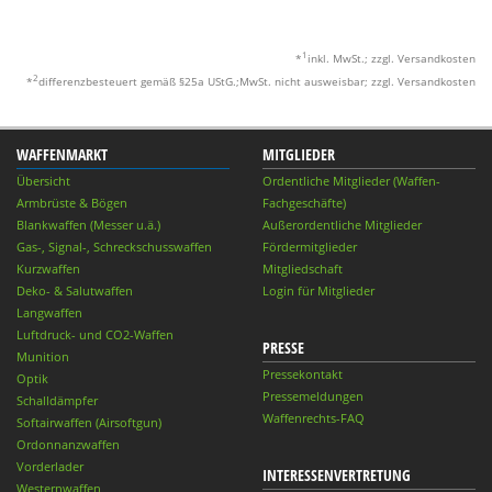
1
*
inkl. MwSt.; zzgl. Versandkosten
2
*
differenzbesteuert gemäß §25a UStG.;MwSt. nicht ausweisbar; zzgl. Versandkosten
WAFFENMARKT
MITGLIEDER
Übersicht
Ordentliche Mitglieder (Waffen-
Armbrüste & Bögen
Fachgeschäfte)
Blankwaffen (Messer u.ä.)
Außerordentliche Mitglieder
Gas-, Signal-, Schreckschusswaffen
Fördermitglieder
Kurzwaffen
Mitgliedschaft
Deko- & Salutwaffen
Login für Mitglieder
Langwaffen
Luftdruck- und CO2-Waffen
PRESSE
Munition
Pressekontakt
Optik
Pressemeldungen
Schalldämpfer
Waffenrechts-FAQ
Softairwaffen (Airsoftgun)
Ordonnanzwaffen
Vorderlader
INTERESSENVERTRETUNG
Westernwaffen